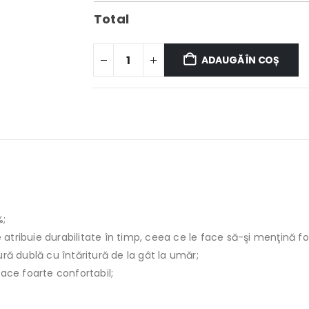
Total
ADAUGĂ ÎN COȘ
%;
le atribuie durabilitate în timp, ceea ce le face să-şi menţină f
ură dublă cu întăritură de la gât la umăr;
face foarte confortabil;