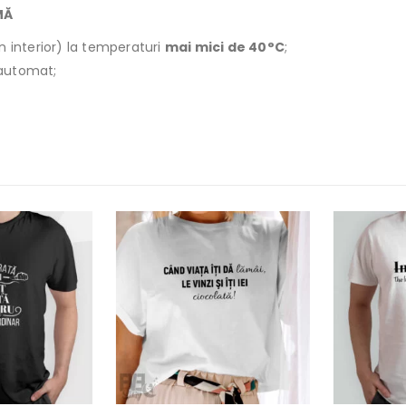
MĂ
n interior) la temperaturi
mai mici de 40°C
;
r automat;