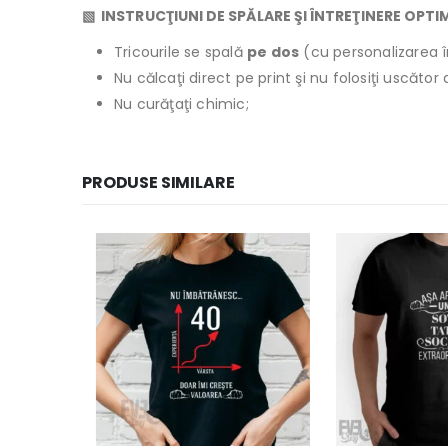
▧ INSTRUCŢIUNI DE SPĂLARE ŞI ÎNTREŢINERE OPTI
Tricourile se spală
pe dos
(cu personalizarea î
Nu călcaţi direct pe print şi nu folosiţi uscăto
Nu curăţaţi chimic;
PRODUSE SIMILARE