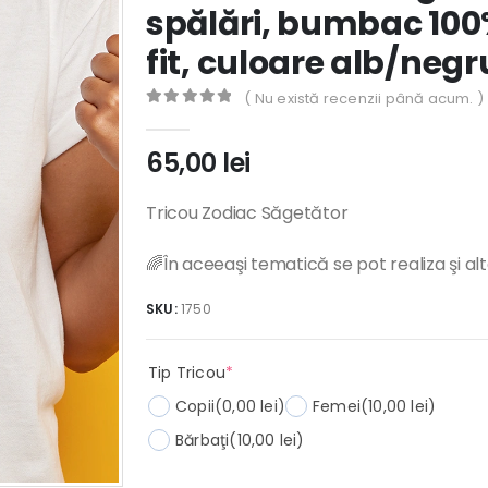
spălări, bumbac 100
fit, culoare alb/negr
( Nu există recenzii până acum. )
0
out of 5
65,00
lei
Tricou Zodiac Săgetător
🌈În aceeaşi tematică se pot realiza şi al
SKU:
1750
(required)
Tip Tricou
*
Copii
(0,00 lei)
Femei
(10,00 lei)
Bărbaţi
(10,00 lei)