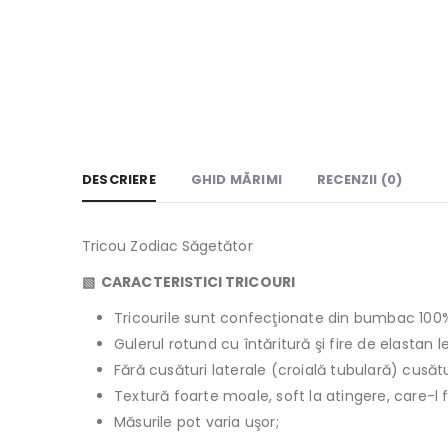
DESCRIERE
GHID MĂRIMI
RECENZII (0)
Tricou Zodiac Săgetător
▧
CARACTERISTICI TRICOURI
Tricourile sunt confecţionate din bumbac 100
Gulerul rotund cu întăritură şi fire de elastan 
Fără cusături laterale (croială tubulară) cusăt
Textură foarte moale, soft la atingere, care-l 
Măsurile pot varia uşor;