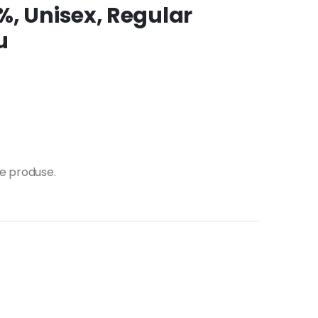
%, Unisex, Regular
u
te produse.