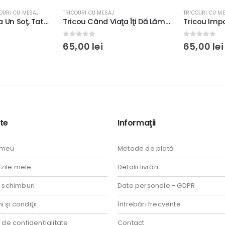
URI CU MESAJ
TRICOURI CU MESAJ
TRICOURI CU MES
Tricou Asa Arata Un Soţ, Tată, Socru Extraordinar, rezistent la spălări, regular fit, bumbac 100%, culoare alb/negru
Tricou Când Viaţa Îţi Dă Lămâi, Le Vinzi Şi Îţi Iei Ciocolată, rezistent la spălări, Unisex, regular fit, bumbac 100%, culoare alb/negru
0
out of 5
0
out of 5
65,00
lei
65,00
lei
te
Informaţii
 meu
Metode de plată
ile mele
Detalii livrări
i schimburi
Date personale - GDPR
 şi condiţii
Întrebări frecvente
a de confidenţialitate
Contact