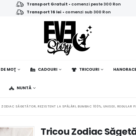
Transport Gratuit
• comenzi peste 300 Ron
Transport 16 lei
• comenzi sub 300 Ron
 DE MOŢ
CADOURI
TRICOURI
HANORAC
NUNTĂ
 ZODIAC SĂGETĂTOR, REZISTENT LA SPĂLĂRI, BUMBAC 100%, UNISEX, REGULAR F
Tricou Zodiac Săgetăt