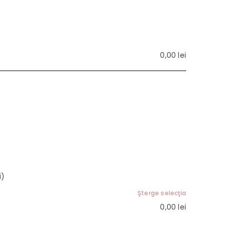
0,00
lei
i)
Şterge selecţia
0,00
lei