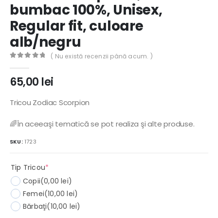
bumbac 100%, Unisex,
Regular fit, culoare
alb/negru
( Nu există recenzii până acum. )
0
out of 5
65,00
lei
Tricou Zodiac Scorpion
🌈În aceeaşi tematică se pot realiza şi alte produse.
SKU:
1723
(required)
Tip Tricou
*
Copii
(0,00 lei)
Femei
(10,00 lei)
Bărbaţi
(10,00 lei)