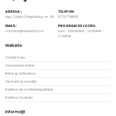
ADRESA::
TELEFON:
Iaşi, Calea Chişinăului, nr. 35
0770778855
EMAIL:
PROGRAM DE LUCRU:
comenzi@evestory.ro
Luni - Sâmbătă - 10:00AM -
17:00PM
Website
Contul meu
Comenzile mele
Retur şi schimburi
Termeni şi condiţii
Politica de confidenţialitate
Politica Cookies
Informaţii