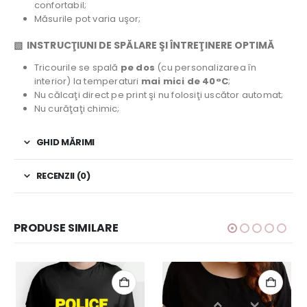
confortabil;
Măsurile pot varia uşor;
▧ INSTRUCŢIUNI DE SPĂLARE ŞI ÎNTREŢINERE OPTIMĂ
Tricourile se spală
pe dos
(cu personalizarea în
interior) la temperaturi
mai mici de 40°C
;
Nu călcaţi direct pe print şi nu folosiţi uscător automat;
Nu curăţaţi chimic;
GHID MĂRIMI
RECENZII (0)
PRODUSE SIMILARE