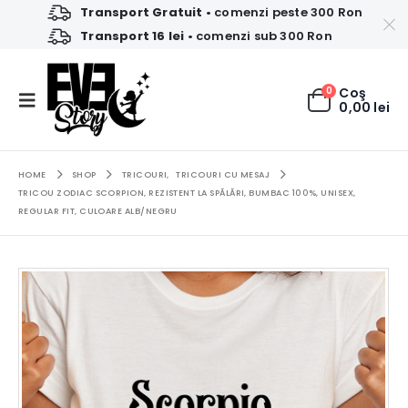
Transport Gratuit
• comenzi peste 300 Ron
Transport 16 lei
• comenzi sub 300 Ron
0
Coş
0,00
lei
HOME
SHOP
TRICOURI
,
TRICOURI CU MESAJ
TRICOU ZODIAC SCORPION, REZISTENT LA SPĂLĂRI, BUMBAC 100%, UNISEX,
REGULAR FIT, CULOARE ALB/NEGRU