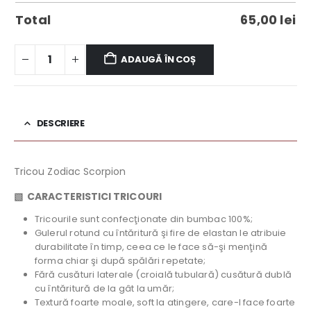
Total
65,00
lei
ADAUGĂ ÎN COȘ
DESCRIERE
Tricou Zodiac Scorpion
▧
CARACTERISTICI TRICOURI
Tricourile sunt confecţionate din bumbac 100%;
Gulerul rotund cu întăritură şi fire de elastan le atribuie
durabilitate în timp, ceea ce le face să-şi menţină
forma chiar şi după spălări repetate;
Fără cusături laterale (croială tubulară) cusătură dublă
cu întăritură de la gât la umăr;
Textură foarte moale, soft la atingere, care-l face foarte