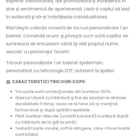
exprime creativitatea, dar promovează și încrederea în
sine și sentimentul de apartenență. Lasă-ți copilul să iasă
în evidență şi să-și îmbrățișeze individualitatea.
Răsfoieşte colecția noastră de tricouri personalizate 1 an
baietel. Comandă acum şi priveşte cum ochii copiilor se
luminează de entuziasm când îşi văd propriul nume
asociat cu personajul favorit!
Tricouri personalizate 1 an baietel Spiderman,
personalizat cu tehnologie DTF, rezistent la spălări.
▧ CARACTERISTICI TRICOURI COPII:
Tricourile sunt confecţionate din bumbac 100%;
Gulerul rotund cu întăritură şi fire de elastan le atribuie
durabilitate în timp, ceea ce le face să-şi menţină
forma chiar şi după spălări repetate;
Fără cusături laterale (croială tubulară) cusătură dublă
cu întăritură de la gât la umăr;
Textură foarte moale, soft la atingere, care-l face foarte
confortabil;