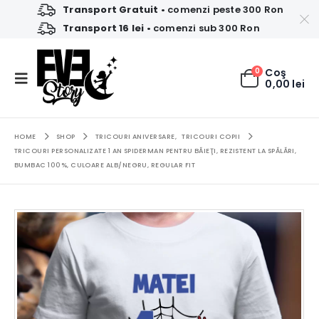
Transport Gratuit
• comenzi peste 300 Ron
Transport 16 lei
• comenzi sub 300 Ron
0
Coş
0,00
lei
HOME
SHOP
TRICOURI ANIVERSARE
,
TRICOURI COPII
TRICOURI PERSONALIZATE 1 AN SPIDERMAN PENTRU BĂIEŢI, REZISTENT LA SPĂLĂRI,
BUMBAC 100%, CULOARE ALB/NEGRU, REGULAR FIT