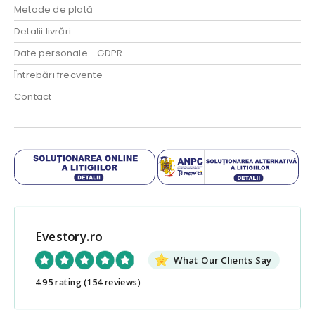
Metode de plată
Detalii livrări
Date personale - GDPR
Întrebări frecvente
Contact
Evestory.ro
What Our Clients Say
4.95 rating
(154 reviews)