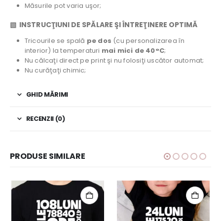
Măsurile pot varia uşor;
▧ INSTRUCŢIUNI DE SPĂLARE ŞI ÎNTREŢINERE OPTIMĂ
Tricourile se spală
pe dos
(cu personalizarea în
interior) la temperaturi
mai mici de 40°C
;
Nu călcaţi direct pe print şi nu folosiţi uscător automat;
Nu curăţaţi chimic;
GHID MĂRIMI
RECENZII (0)
PRODUSE SIMILARE