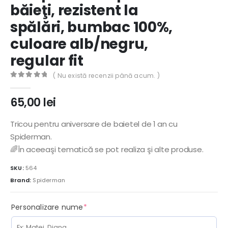
băieţi, rezistent la
spălări, bumbac 100%,
culoare alb/negru,
regular fit
( Nu există recenzii până acum. )
0
out of 5
65,00
lei
Tricou pentru aniversare de baietel de 1 an cu
Spiderman.
🌈În aceeaşi tematică se pot realiza şi alte produse.
SKU:
564
Brand:
Spiderman
(required)
Personalizare nume
*