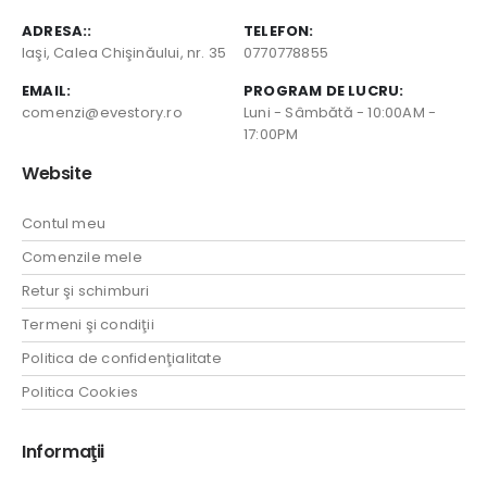
ADRESA::
TELEFON:
Iaşi, Calea Chişinăului, nr. 35
0770778855
EMAIL:
PROGRAM DE LUCRU:
comenzi@evestory.ro
Luni - Sâmbătă - 10:00AM -
17:00PM
Website
Contul meu
Comenzile mele
Retur şi schimburi
Termeni şi condiţii
Politica de confidenţialitate
Politica Cookies
Informaţii