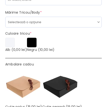
(required)
Mărime Tricou/Body
*
(required)
Culoare tricou
*
Alb
(0,00 lei)
Negru
(10,00 lei)
Ambalare cadou
Cutie natur
(15,00 lei)
Cutie neagră
(15,00 lei)