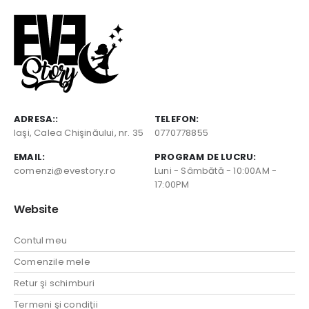
ADRESA::
TELEFON:
Iaşi, Calea Chişinăului, nr. 35
0770778855
EMAIL:
PROGRAM DE LUCRU:
comenzi@evestory.ro
Luni - Sâmbătă - 10:00AM -
17:00PM
Website
Contul meu
Comenzile mele
Retur şi schimburi
Termeni şi condiţii