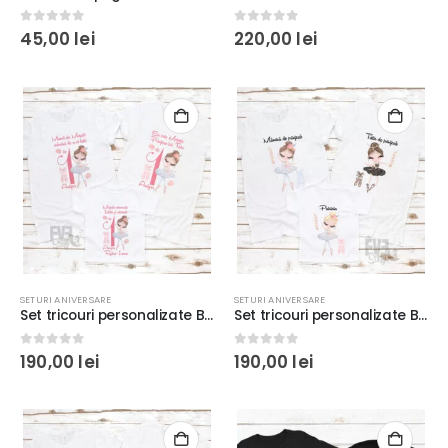
0
out of 5
0
out of 5
45,00
lei
220,00
lei
SETURI ANIVERSARE
SETURI ANIVERSARE
Set tricouri personalizate Balerina, culoare alb/negru, regular fit, rezistente la spălări, bumbac 100% #3 alb
Set tricouri personalizate Balerina, culoare alba, rezistente la spălări, bumbac 100%, Regular fit
0
out of 5
0
out of 5
190,00
lei
190,00
lei