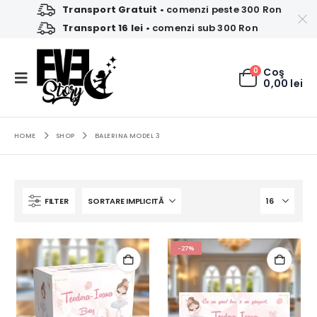
Transport Gratuit
• comenzi peste 300 Ron
Transport 16 lei
• comenzi sub 300 Ron
0
Coş
0,00
lei
HOME
SHOP
BALERINA MODEL 3
FILTER
-27%