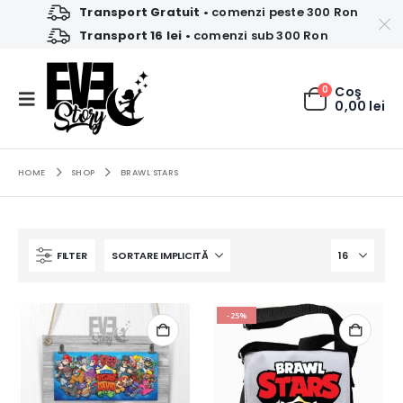
Transport Gratuit
• comenzi peste 300 Ron
Transport 16 lei
• comenzi sub 300 Ron
0
Coş
0,00
lei
HOME
SHOP
BRAWL STARS
FILTER
-25%