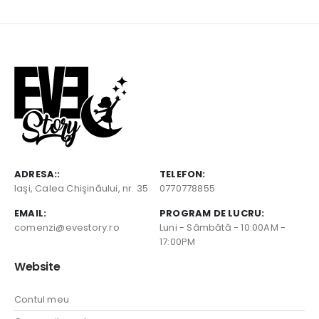
ADRESA::
TELEFON:
Iaşi, Calea Chişinăului, nr. 35
0770778855
EMAIL:
PROGRAM DE LUCRU:
comenzi@evestory.ro
Luni - Sâmbătă - 10:00AM -
17:00PM
Website
Contul meu