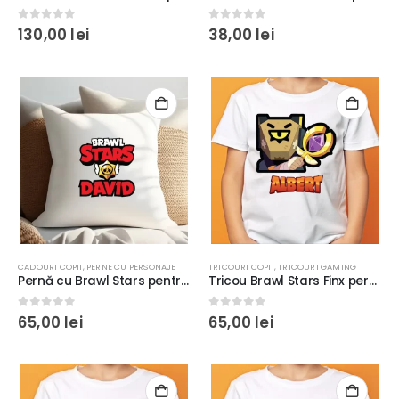
0
out of 5
0
out of 5
130,00
lei
38,00
lei
CADOURI COPII
,
PERNE CU PERSONAJE
TRICOURI COPII
,
TRICOURI GAMING
Pernă cu Brawl Stars pentru copii personalizată cu nume, 40x40cm, diverse modele, poliester #1
Tricou Brawl Stars Finx personalizat, pentru copii şi adulţi, regular fit
0
out of 5
0
out of 5
65,00
lei
65,00
lei