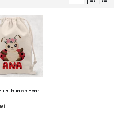
Saculet cu buburuza pentru gradinita, 32x40cm, material canvas Premium, rezistent, cadou copii
 5
lei