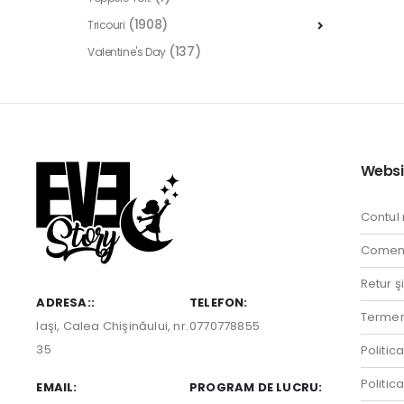
(1908)
Tricouri
(137)
Valentine's Day
Websi
Contul
Comenz
Retur ş
ADRESA::
TELEFON:
Termeni
Iaşi, Calea Chişinăului, nr.
0770778855
35
Politic
Politic
EMAIL:
PROGRAM DE LUCRU: