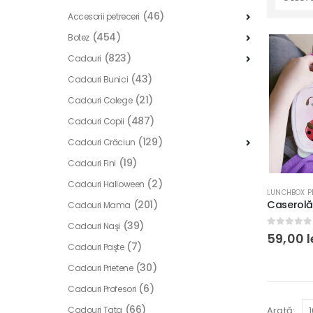
(46)
Accesorii petreceri
(454)
Botez
(823)
Cadouri
(43)
Cadouri Bunici
(21)
Cadouri Colege
(487)
Cadouri Copii
(129)
Cadouri Crăciun
(19)
Cadouri Fini
(2)
Cadouri Halloween
LUNCHBOX P
(201)
Cadouri Mama
(39)
Cadouri Naşi
0
out of
59,00
l
(7)
Cadouri Paşte
(30)
Cadouri Prietene
(6)
Cadouri Profesori
(66)
Cadouri Tata
Arată: