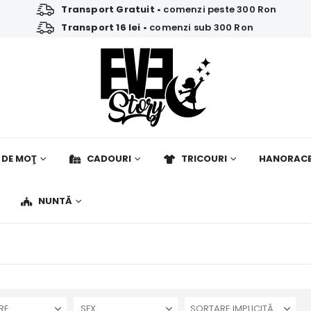
Transport Gratuit
• comenzi peste 300 Ron
Transport 16 lei
• comenzi sub 300 Ron
 DE MOŢ
CADOURI
TRICOURI
HANORAC
NUNTĂ
RE
SEX