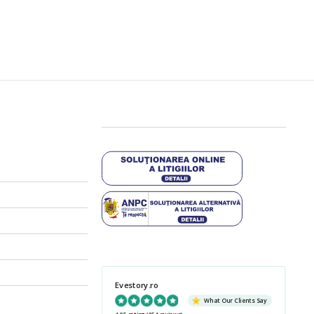
Evestory.ro
What Our Clients Say