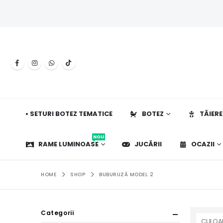
• SETURI BOTEZ TEMATICE
BOTEZ
TĂIERE
NOU
RAME LUMINOASE
JUCĂRII
OCAZII
HOME
SHOP
BUBURUZĂ MODEL 2
Categorii
CULOA