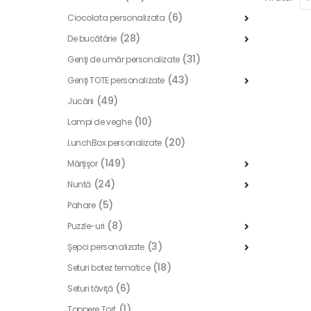
(6)
Ciocolata personalizata
(28)
De bucătărie
(31)
Genţi de umăr personalizate
(43)
Genţi TOTE personalizate
(49)
Jucării
(10)
Lampi de veghe
(20)
LunchBox personalizate
(149)
Mărţişor
(24)
Nuntă
(5)
Pahare
(8)
Puzzle-uri
(3)
Şepci personalizate
(18)
Seturi botez tematice
(6)
Seturi tăviţă
(1)
Toppere Tort