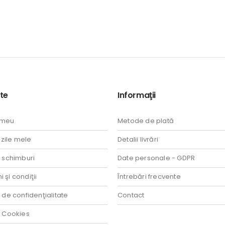
te
Informaţii
 meu
Metode de plată
ile mele
Detalii livrări
i schimburi
Date personale - GDPR
 şi condiţii
Întrebări frecvente
a de confidenţialitate
Contact
a Cookies