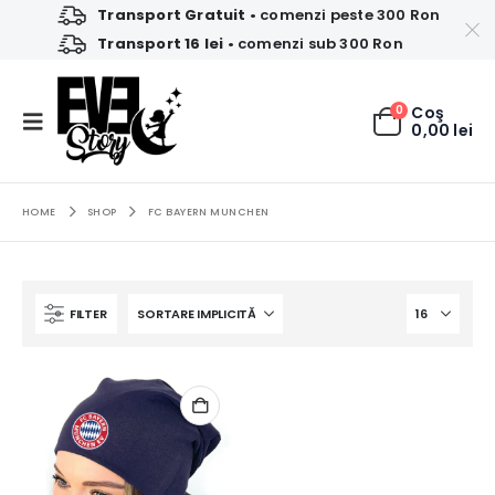
Transport Gratuit
• comenzi peste 300 Ron
Transport 16 lei
• comenzi sub 300 Ron
0
Coş
0,00
lei
HOME
SHOP
FC BAYERN MUNCHEN
FILTER