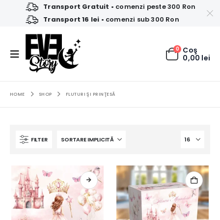
Transport Gratuit
• comenzi peste 300 Ron
Transport 16 lei
• comenzi sub 300 Ron
0
Coş
0,00
lei
HOME
SHOP
FLUTURI ŞI PRINŢESĂ
FILTER