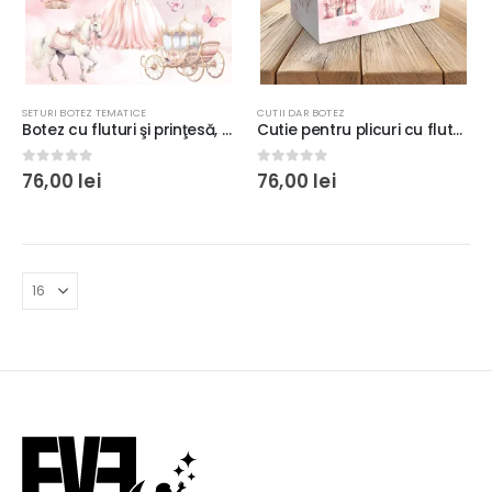
SETURI BOTEZ TEMATICE
CUTII DAR BOTEZ
Botez cu fluturi şi prinţesă, în culori roz pastelat, pentru fetiţe
Cutie pentru plicuri cu fluturi şi prinţesă, culoare roz, carton fotografic 300g, 33x23x23cm
0
out of 5
0
out of 5
76,00
lei
76,00
lei