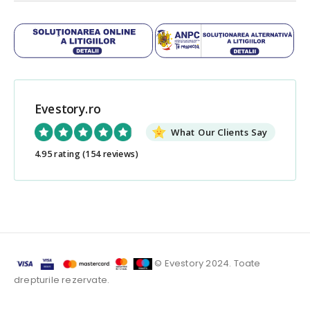
Evestory.ro
What Our Clients Say
4.95 rating
(154 reviews)
© Evestory 2024. Toate
drepturile rezervate.