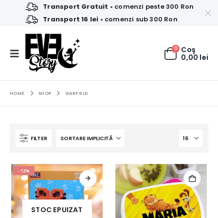
Transport Gratuit
• comenzi peste 300 Ron
Transport 16 lei
• comenzi sub 300 Ron
0
Coş
0,00
lei
HOME
SHOP
GARFIELD
FILTER
-12%
STOC EPUIZAT