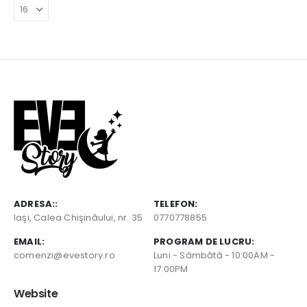
ADRESA::
TELEFON:
Iaşi, Calea Chişinăului, nr. 35
0770778855
EMAIL:
PROGRAM DE LUCRU:
comenzi@evestory.ro
Luni - Sâmbătă - 10:00AM -
17:00PM
Website