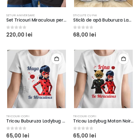
SETURI ANIVERSARE
STICLUTE CU PAI
Set Tricouri Miraculous personalizate, imprimeu rezistent la spălări, Regular Fit, Bumbac 100%, culoare negru
Sticlă de apă Buburuza Ladybug personalizată cu nume
0
out of 5
0
out of 5
220,00
lei
68,00
lei
TRICOURI COPII
TRICOURI COPII
Tricou Buburuza Ladybug Miraculous personalizat, rezistent la spălări, Regular Fit, bumbac 100%, culoare alb/negru
Tricou Ladybug Motan Noir personalizat, rezistent la spălări, Regular Fit, bumbac 100%, culoare alb/negru
0
out of 5
0
out of 5
65,00
lei
65,00
lei