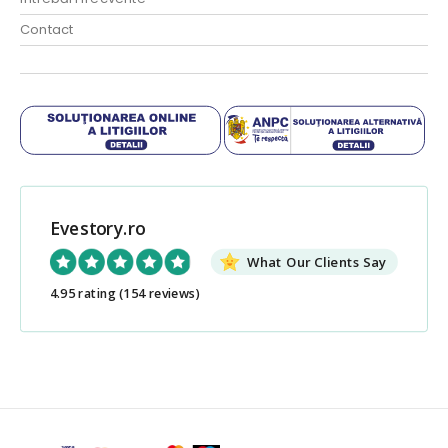
Contact
Evestory.ro
What Our Clients Say
4.95 rating
(154 reviews)