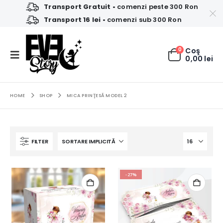
Transport Gratuit
• comenzi peste 300 Ron
Transport 16 lei
• comenzi sub 300 Ron
0
Coş
0,00
lei
HOME
SHOP
MICA PRINŢESĂ MODEL 2
FILTER
-27%