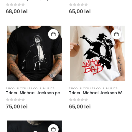
0
out of 5
0
out of 5
68,00
lei
65,00
lei
TRICOURI COPII
,
TRICOURI MUZICĂ
TRICOURI COPII
,
TRICOURI MUZICĂ
Tricou Michael Jackson pentru adulţi şi copii, regular fit, culoare negru
Tricou Michael Jackson Who’s Bad, pentru copii şi adulţi, regular fit
0
out of 5
0
out of 5
75,00
lei
65,00
lei