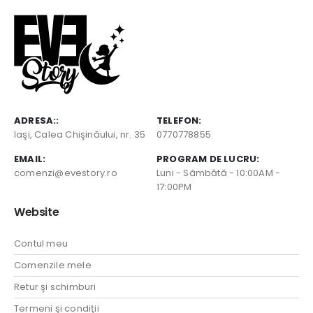
ADRESA::
TELEFON:
Iaşi, Calea Chişinăului, nr. 35
0770778855
EMAIL:
PROGRAM DE LUCRU:
comenzi@evestory.ro
Luni - Sâmbătă - 10:00AM -
17:00PM
Website
Contul meu
Comenzile mele
Retur şi schimburi
Termeni şi condiţii