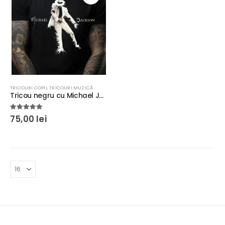
TRICOURI COPII
,
TRICOURI MUZICĂ
Tricou negru cu Michael Jackson, regular fit, adulţi şi copii
5.00
out of 5
75,00
lei