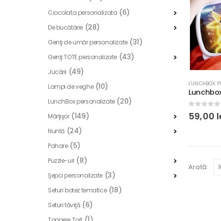
(6)
Ciocolata personalizata
(28)
De bucătărie
(31)
Genţi de umăr personalizate
(43)
Genţi TOTE personalizate
(49)
Jucării
LUNCHBOX P
(10)
Lampi de veghe
(20)
LunchBox personalizate
0
out of
59,00
l
(149)
Mărţişor
(24)
Nuntă
(5)
Pahare
(8)
Puzzle-uri
Arată:
(3)
Şepci personalizate
(18)
Seturi botez tematice
(6)
Seturi tăviţă
(1)
Toppere Tort