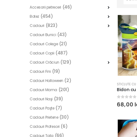
(46)
Accesorii petreceri
(454)
Botez
(823)
Cadouri
(43)
Cadouri Bunici
(21)
Cadouri Colege
(487)
Cadouri Copii
(129)
Cadouri Crăciun
(19)
Cadouri Fini
(2)
Cadouri Halloween
STICLUTE CU
(201)
Cadouri Mama
(39)
Cadouri Naşi
0
out of
68,00
l
(7)
Cadouri Paşte
(30)
Cadouri Prietene
(6)
Cadouri Profesori
(66)
Cadouri Tata