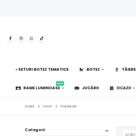
• SETURI BOTEZ TEMATICE
BOTEZ
TĂIERE
NOU
RAME LUMINOASE
JUCĂRII
OCAZII
HOME
SHOP
POKEMON
Categorii