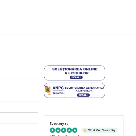
Evestory.ro
What Our Clients Say