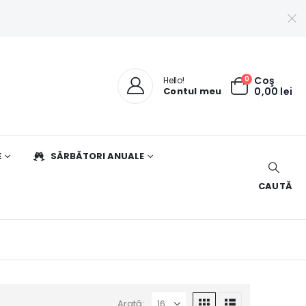
0
Coş
Hello!
Contul meu
0,00
lei
E
SĂRBĂTORI ANUALE
CAUTĂ
Arată: