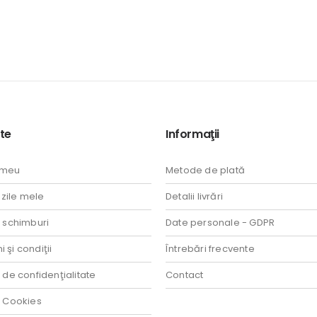
te
Informaţii
 meu
Metode de plată
ile mele
Detalii livrări
i schimburi
Date personale - GDPR
 şi condiţii
Întrebări frecvente
a de confidenţialitate
Contact
a Cookies