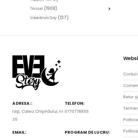
(1908)
Tricouri
(137)
Valentine's Day
Websi
Contul
Comenz
Retur ş
ADRESA::
TELEFON:
Termeni
Iaşi, Calea Chişinăului, nr.
0770778855
35
Politic
Politic
EMAIL:
PROGRAM DE LUCRU: