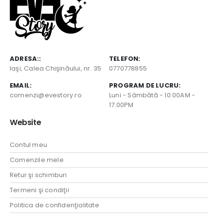
ADRESA::
TELEFON:
Iaşi, Calea Chişinăului, nr. 35
0770778855
EMAIL:
PROGRAM DE LUCRU:
comenzi@evestory.ro
Luni - Sâmbătă - 10:00AM -
17:00PM
Website
Contul meu
Comenzile mele
Retur şi schimburi
Termeni şi condiţii
Politica de confidenţialitate