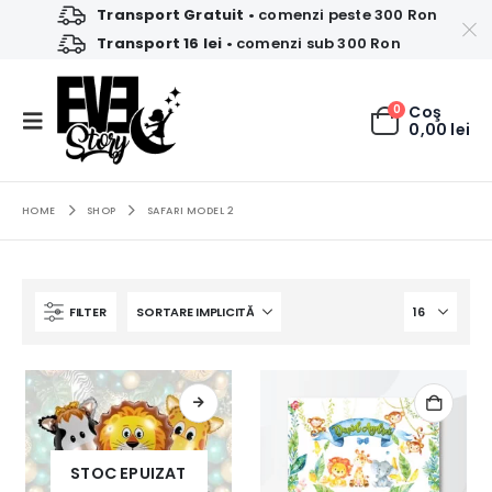
Transport Gratuit
• comenzi peste 300 Ron
Transport 16 lei
• comenzi sub 300 Ron
0
Coş
0,00
lei
HOME
SHOP
SAFARI MODEL 2
FILTER
STOC EPUIZAT