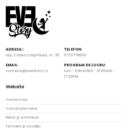
ADRESA::
TELEFON:
Iaşi, Calea Chişinăului, nr. 35
0770778855
EMAIL:
PROGRAM DE LUCRU:
comenzi@evestory.ro
Luni - Sâmbătă - 10:00AM -
17:00PM
Website
Contul meu
Comenzile mele
Retur şi schimburi
Termeni şi condiţii