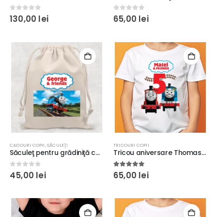
0
out of 5
0
out of 5
130,00
lei
65,00
lei
CADOURI COPII
,
SĂCULEŢI
TRICOURI COPII
Săculeţ pentru grădiniţă cu trenuleţul Thomas, personalizat cu nume, 37x36cm, bumbac, culoare crem
Tricou aniversare Thomas şi James, personalizat cu nume şi vârstă
0
out of 5
5.00
out of 5
45,00
lei
65,00
lei