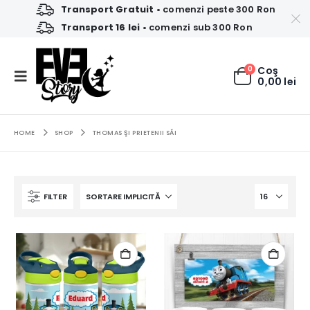
Transport Gratuit
• comenzi peste 300 Ron
Transport 16 lei
• comenzi sub 300 Ron
0
Coş
0,00
lei
HOME
SHOP
THOMAS ŞI PRIETENII SĂI
FILTER