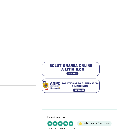
Evestory.ro
What Our Clients Say