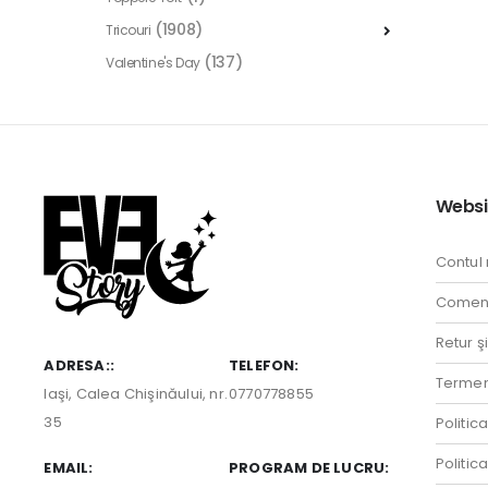
(1908)
Tricouri
(137)
Valentine's Day
Websi
Contul
Comenz
Retur ş
ADRESA::
TELEFON:
Termeni
Iaşi, Calea Chişinăului, nr.
0770778855
35
Politic
Politic
EMAIL:
PROGRAM DE LUCRU: