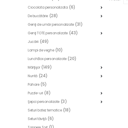
(6)
Ciocolata personalizata
(28)
De bucătărie
(31)
Genţi de umăr personalizate
(43)
Genţi TOTE personalizate
(49)
Jucării
(10)
Lampi de veghe
(20)
LunchBox personalizate
(149)
Mărţişor
(24)
Nuntă
(5)
Pahare
(8)
Puzzle-uri
(3)
Şepci personalizate
(18)
Seturi botez tematice
(6)
Seturi tăviţă
(1)
Toppere Tort