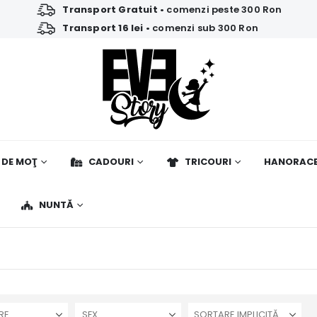
Transport Gratuit
• comenzi peste 300 Ron
Transport 16 lei
• comenzi sub 300 Ron
 DE MOŢ
CADOURI
TRICOURI
HANORAC
NUNTĂ
RE
SEX