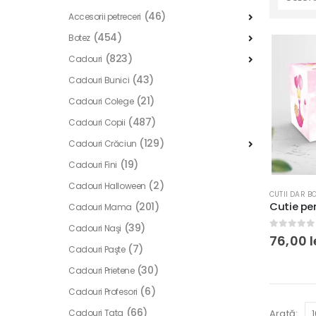
(46)
Accesorii petreceri
(454)
Botez
(823)
Cadouri
(43)
Cadouri Bunici
(21)
Cadouri Colege
(487)
Cadouri Copii
(129)
Cadouri Crăciun
(19)
Cadouri Fini
(2)
Cadouri Halloween
CUTII DAR B
(201)
Cadouri Mama
(39)
Cadouri Naşi
0
out of
76,00
l
(7)
Cadouri Paşte
(30)
Cadouri Prietene
(6)
Cadouri Profesori
(66)
Cadouri Tata
Arată: