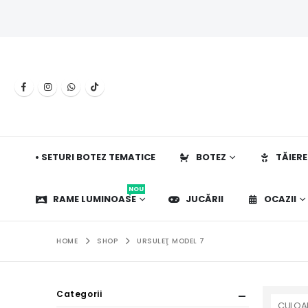
• SETURI BOTEZ TEMATICE
BOTEZ
TĂIERE
NOU
RAME LUMINOASE
JUCĂRII
OCAZII
HOME
SHOP
URSULEŢ MODEL 7
Categorii
CULOA