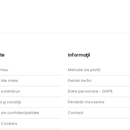
te
Informaţii
 meu
Metode de plată
ile mele
Detalii livrări
i schimburi
Date personale - GDPR
 şi condiţii
Întrebări frecvente
a de confidenţialitate
Contact
a Cookies