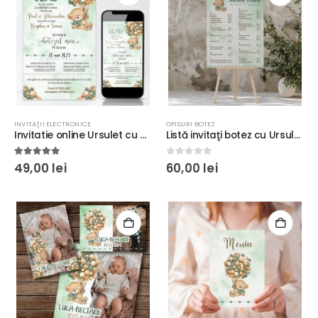
INVITAŢII ELECTRONICE
OPISURI BOTEZ
Invitatie online Ursulet cu Baloane, fundal verde #9
Listă invitaţi botez cu Ursuleţ şi baloane, fundal verde, diverse dimensiuni, Opis invitaţi
5.00
out of 5
0
out of 5
49,00
lei
60,00
lei