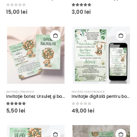
0
out of 5
5.00
out of 5
15,00
lei
3,00
lei
INVITAŢII TEMATICE
INVITAŢII ELECTRONICE
Invitaţie botez Ursuleţ şi baloane, fundal verde, 17x12cm, plic inclus, carton fotografic 300g
Invitaţie digitală pentru botez model floral cu ursuleţ, fundal watercolor verde #19
5.00
out of 5
0
out of 5
5,50
lei
49,00
lei