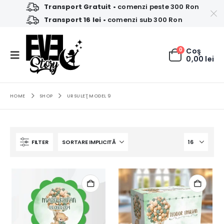
Transport Gratuit
• comenzi peste 300 Ron
Transport 16 lei
• comenzi sub 300 Ron
0
Coş
0,00
lei
HOME
SHOP
URSULEŢ MODEL 9
FILTER