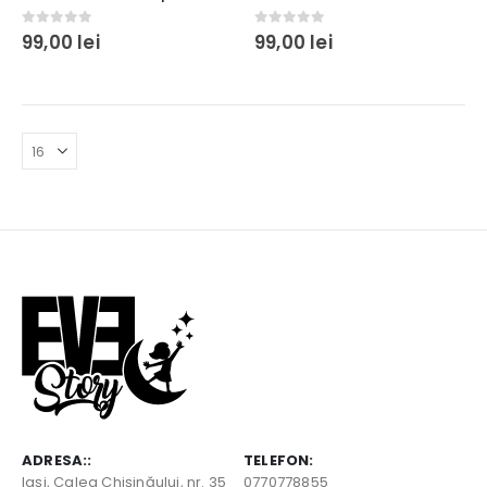
0
out of 5
0
out of 5
99,00
lei
99,00
lei
ADRESA::
TELEFON:
Iaşi, Calea Chişinăului, nr. 35
0770778855