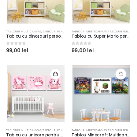
TABLOURI MULTICANVAS
,
TABLOURI PENTRU COPII
TABLOURI MULTICANVAS
,
TABLOURI PENTRU COPII
Tablou cu dinozauri personalizat, multicanvas, carton premium 280g, sasiuri lemn
Tablou cu Super Mario personalizat cu nume şi poze, multicanvas, carton premium 280g, sasiuri lemn
0
out of 5
0
out of 5
99,00
lei
99,00
lei
TABLOURI MULTICANVAS
,
TABLOURI PENTRU COPII
TABLOURI MULTICANVAS
,
TABLOURI PENTRU COPII
Tablou cu unicorn pentru copii, multicanvas, culoare roz, personalizat cu nume si mesaj, pentru fetite
Tablou Minecraft Multicanvas pentru copii, carton canvas Premium 280g/m², şasiu lemn