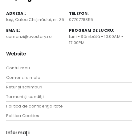
ADRESA::
TELEFON:
Iaşi, Calea Chişinăului, nr. 35
0770778855
EMAIL:
PROGRAM DE LUCRU:
comenzi@evestory.ro
Luni - Sâmbătă - 10:00AM -
17:00PM
Website
Contul meu
Comenzile mele
Retur şi schimburi
Termeni şi condiţii
Politica de confidenţialitate
Politica Cookies
Informaţii