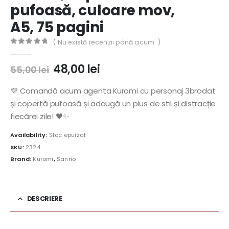
pufoasă, culoare mov,
A5, 75 pagini
( Nu există recenzii până acum. )
0
out of 5
Prețul
Prețul
48,00
lei
55,00
lei
inițial
curent
a
este:
💜 Comandă acum agenta Kuromi cu personaj 3brodat
fost:
48,00 lei.
și copertă pufoasă și adaugă un plus de stil și distracție
55,00 lei.
fiecărei zile! 🖤✨
Availability:
Stoc epuizat
SKU:
2324
Brand:
Kuromi
,
Sanrio
DESCRIERE