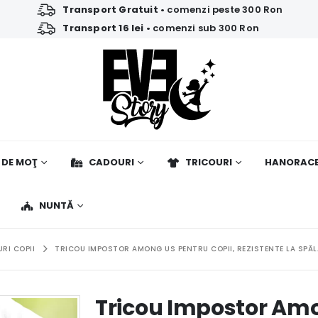
Transport Gratuit
• comenzi peste 300 Ron
Transport 16 lei
• comenzi sub 300 Ron
 DE MOŢ
CADOURI
TRICOURI
HANORAC
NUNTĂ
RI COPII
TRICOU IMPOSTOR AMONG US PENTRU COPII, REZISTENTE LA SPĂLĂ
Tricou Impostor Amo