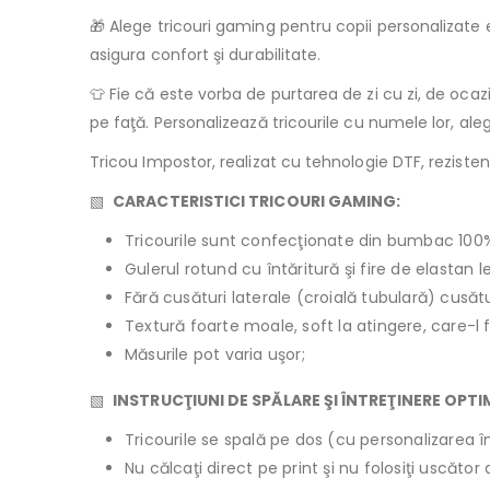
🎁 Alege tricouri gaming pentru copii personalizate e
asigura confort şi durabilitate.
👕 Fie că este vorba de purtarea de zi cu zi, de ocaz
pe faţă. Personalizează tricourile cu numele lor, al
Tricou Impostor, realizat cu tehnologie DTF, rezistent
▧
CARACTERISTICI TRICOURI GAMING:
Tricourile sunt confecţionate din bumbac 100
Gulerul rotund cu întăritură şi fire de elastan 
Fără cusături laterale (croială tubulară) cusăt
Textură foarte moale, soft la atingere, care-l 
Măsurile pot varia uşor;
▧
INSTRUCŢIUNI DE SPĂLARE ŞI ÎNTREŢINERE OPT
Tricourile se spală pe dos (cu personalizarea în
Nu călcaţi direct pe print şi nu folosiţi uscăto