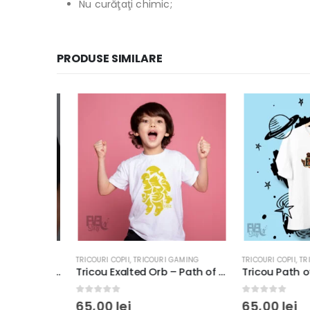
Nu curăţaţi chimic;
PRODUSE SIMILARE
TRICOURI COPII
,
TRICOURI GAMING
TRICOURI COPII
,
TRICOU
Tricou Alan Wake, imprimeu rezistent la spălări, bumbac 100%, Regular Fit culoare negru/alb
Tricou Exalted Orb – Path of Exile, rezistent la spălări, bumbac 100%, culoare alb/negru, regular fit
0
out of 5
0
out of 5
65,00
lei
65,00
lei