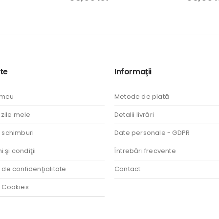
te
Informaţii
 meu
Metode de plată
ile mele
Detalii livrări
i schimburi
Date personale - GDPR
 şi condiţii
Întrebări frecvente
a de confidenţialitate
Contact
a Cookies