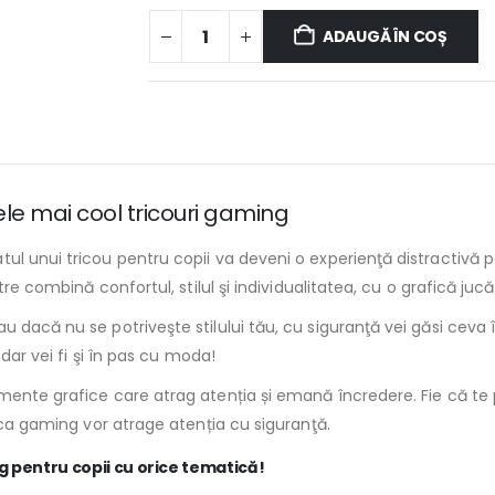
ADAUGĂ ÎN COȘ
ele mai cool tricouri gaming
l unui tricou pentru copii va deveni o experienţă distractivă pe
re combină confortul, stilul şi individualitatea, cu o grafică jucă
 dacă nu se potriveşte stilului tău, cu siguranţă vei găsi ceva 
 dar vei fi şi în pas cu moda!
ente grafice care atrag atenția și emană încredere. Fie că te pli
tica gaming vor atrage atenția cu siguranţă.
g pentru copii cu orice tematică!