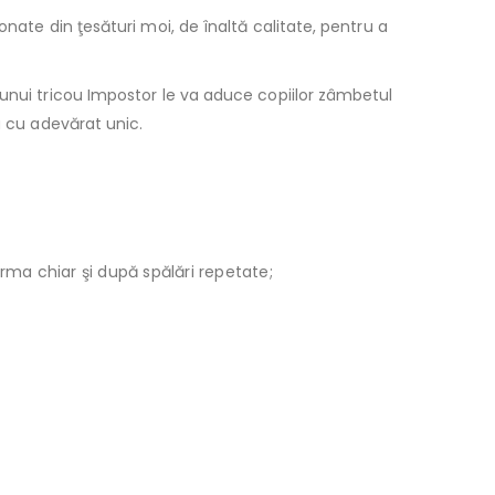
nate din ţesături moi, de înaltă calitate, pentru a
nui tricou Impostor le va aduce copiilor zâmbetul
u cu adevărat unic.
orma chiar şi după spălări repetate;