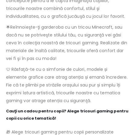
concepute pentru a le capta imaginaţia copiilor,
tricourile noastre combină confortul, stilul şi
individualitatea, cu o grafică jucăuşă cu jocul lor favorit.
🌟Reînnoieşte-ţi garderoba cu un tricou Minecraft, sau
dacă nu se potriveşte stilului tău, cu siguranţă vei găsi
ceva în colecţia noastră de tricouri gaming. Realizate din
materiale de înaltă calitate, tricourile oferă confort dar
vei fi şi în pas cu moda!
👕 Răsfaţă-te cu o simfonie de culori, modele și
elemente grafice care atrag atenția și emană încredere.
Fie că te plimbi pe străzile orașului sau pur și simplu îți
exprimi latura artistică, tricourile noastre cu tematica
gaming vor atrage atenția cu siguranţă.
Cauţi un cadou pentru copii? Alege tricouri gaming pentru
copii cu orice tematică!
🎁 Alege tricouri gaming pentru copii personalizate