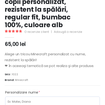
copii personalizat,
rezistent la spălări,
regular fit, bumbac
100%, culoare alb
O recenzie client
|
Adaugă o recenzie
5.00
out of 5
65,00
lei
Alege un tricou Minecraft personalizat cu nume,
rezistent la spălări!
❤ În aceeaşi tematică se pot realiza şi alte produse.
SKU:
1022
Brand:
Minecraft
(required)
Personalizare nume
*