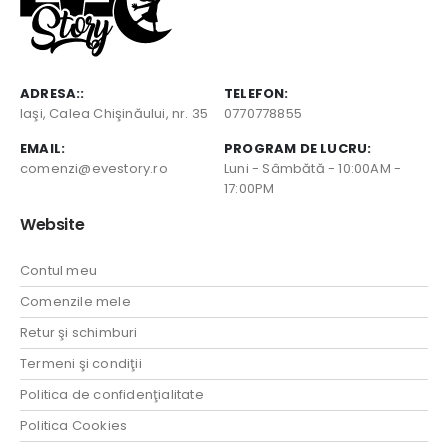
ADRESA::
TELEFON:
Iaşi, Calea Chişinăului, nr. 35
0770778855
EMAIL:
PROGRAM DE LUCRU:
comenzi@evestory.ro
Luni - Sâmbătă - 10:00AM -
17:00PM
Website
Contul meu
Comenzile mele
Retur şi schimburi
Termeni şi condiţii
Politica de confidenţialitate
Politica Cookies