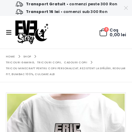
Transport Gratuit
• comenzi peste 300 Ron
Transport 16 lei
• comenzi sub 300 Ron
0
Coş
0,00
lei
HOME
SHOP
TRICOURI GAMING
,
TRICOURI COPII
,
CADOURI COPII
TRICOU MINECRAFT PENTRU COPII PERSONALIZAT, REZISTENT LA SPĂLĂRI, REGULAR
FIT, BUMBAC 100%, CULOARE ALB