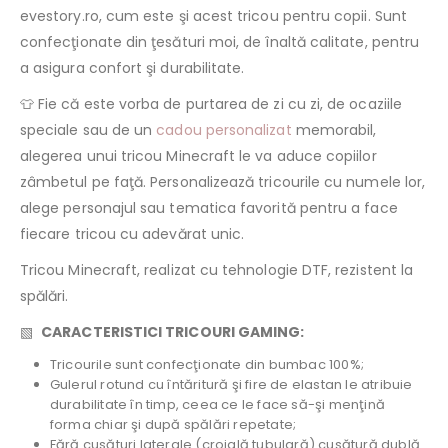
evestory.ro, cum este şi acest tricou pentru copii. Sunt
confecţionate din ţesături moi, de înaltă calitate, pentru
a asigura confort şi durabilitate.
👕 Fie că este vorba de purtarea de zi cu zi, de ocaziile
speciale sau de un
cadou personalizat
memorabil,
alegerea unui tricou Minecraft le va aduce copiilor
zâmbetul pe faţă. Personalizează tricourile cu numele lor,
alege personajul sau tematica favorită pentru a face
fiecare tricou cu adevărat unic.
Tricou Minecraft, realizat cu tehnologie DTF, rezistent la
spălări.
▧
CARACTERISTICI TRICOURI GAMING:
Tricourile sunt confecţionate din bumbac 100%;
Gulerul rotund cu întăritură şi fire de elastan le atribuie
durabilitate în timp, ceea ce le face să-şi menţină
forma chiar şi după spălări repetate;
Fără cusături laterale (croială tubulară) cusătură dublă