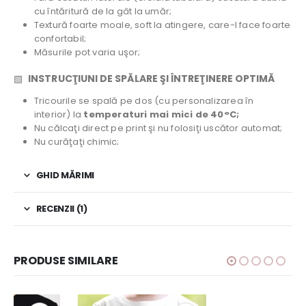
cu întăritură de la gât la umăr;
Textură foarte moale, soft la atingere, care-l face foarte
confortabil;
Măsurile pot varia uşor;
▧
INSTRUCŢIUNI DE SPĂLARE ŞI ÎNTREŢINERE OPTIMĂ
Tricourile se spală pe dos (cu personalizarea în
interior) la
temperaturi mai mici de 40°C;
Nu călcaţi direct pe print şi nu folosiţi uscător automat;
Nu curăţaţi chimic;
GHID MĂRIMI
RECENZII (1)
PRODUSE SIMILARE