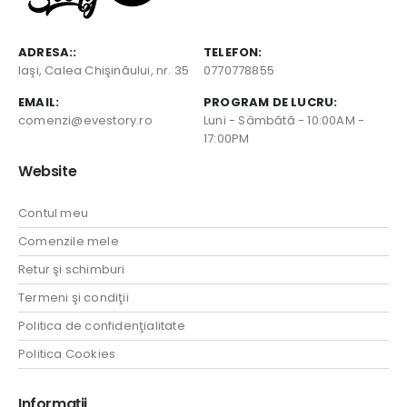
ADRESA::
TELEFON:
Iaşi, Calea Chişinăului, nr. 35
0770778855
EMAIL:
PROGRAM DE LUCRU:
comenzi@evestory.ro
Luni - Sâmbătă - 10:00AM -
17:00PM
Website
Contul meu
Comenzile mele
Retur şi schimburi
Termeni şi condiţii
Politica de confidenţialitate
Politica Cookies
Informaţii