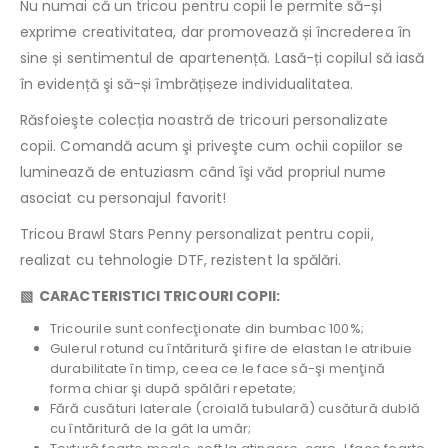
Nu numai că un tricou pentru copii le permite să-și
exprime creativitatea, dar promovează și încrederea în
sine și sentimentul de apartenență. Lasă-ți copilul să iasă
în evidență şi să-și îmbrățișeze individualitatea.
Răsfoieşte colecția noastră de tricouri personalizate
copii. Comandă acum şi priveşte cum ochii copiilor se
luminează de entuziasm când îşi văd propriul nume
asociat cu personajul favorit!
Tricou Brawl Stars Penny personalizat pentru copii,
realizat cu tehnologie DTF, rezistent la spălări.
▧ CARACTERISTICI TRICOURI COPII:
Tricourile sunt confecţionate din bumbac 100%;
Gulerul rotund cu întăritură şi fire de elastan le atribuie
durabilitate în timp, ceea ce le face să-şi menţină
forma chiar şi după spălări repetate;
Fără cusături laterale (croială tubulară) cusătură dublă
cu întăritură de la gât la umăr;