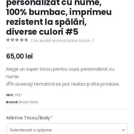
personalizat cu nume,
100% bumbac, imprimeu
rezistent la spălări,
diverse culori #5
( Nu există recenzii până acum. )
0
out of 5
65,00
lei
Alege un super tricou pentru copii, personalizat cu
nume.
🌈În aceeaşi tematică se pot realiza şi alte produse.
SKU:
1321
Brand:
Brawl Stars
(required)
Mărime Tricou/Body
*