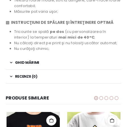
Textură foarte moale, soft la atingere, care-l face foarte
confortabil;
Măsurile pot varia uşor;
▧ INSTRUCŢIUNI DE SPĂLARE ŞI ÎNTREŢINERE OPTIMĂ
Tricourile se spală
pe dos
(cu personalizarea în
interior) la temperaturi
mai mici de 40°C
;
Nu călcaţi direct pe print şi nu folosiţi uscător automat;
Nu curăţaţi chimic;
GHID MĂRIMI
RECENZII (0)
PRODUSE SIMILARE