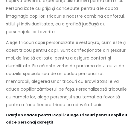
copii va deveni o experienţă distractivă pentru cei mici.
Personalizate cu grijă şi concepute pentru a le capta
imaginaţia copiilor, tricourile noastre combină confortul,
stilul şi individualitatea, cu o grafică jucăuşă cu
personajele lor favorite.
Alege tricouri copii personalizate evestory.ro, cum este şi
acest tricou pentru copii. Sunt confecţionate din ţesături
moi, de înaltă calitate, pentru a asigura confort şi
durabilitate. Fie că este vorba de purtarea de zi cu zi, de
ocaziile speciale sau de un cadou personalizat
memorabil, alegerea unor tricouri cu Brawl Stars le va
aduce copiilor zâmbetul pe faţă. Personalizează tricourile
cu numele lor, alege personajul sau tematica favorită
pentru a face fiecare tricou cu adevărat unic.
Cauţi un cadou pentru copii? Alege tricouri pentru copii cu
orice personaj doreşti!