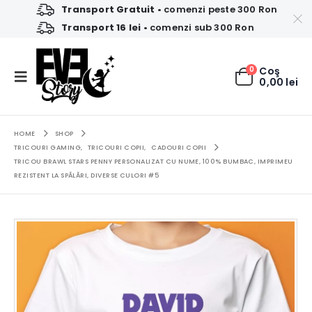
Transport Gratuit
• comenzi peste 300 Ron
Transport 16 lei
• comenzi sub 300 Ron
0
Coş
0,00
lei
HOME
SHOP
TRICOURI GAMING
,
TRICOURI COPII
,
CADOURI COPII
TRICOU BRAWL STARS PENNY PERSONALIZAT CU NUME, 100% BUMBAC, IMPRIMEU
REZISTENT LA SPĂLĂRI, DIVERSE CULORI #5