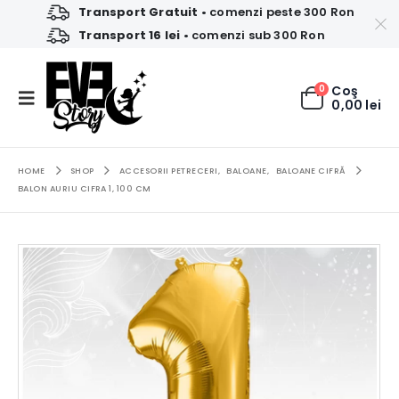
Transport Gratuit
• comenzi peste 300 Ron
Transport 16 lei
• comenzi sub 300 Ron
0
Coş
0,00
lei
HOME
SHOP
ACCESORII PETRECERI
,
BALOANE
,
BALOANE CIFRĂ
BALON AURIU CIFRA 1, 100 CM