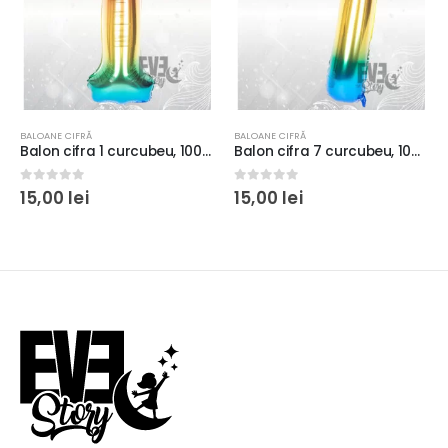
BALOANE CIFRĂ
BALOANE CIFRĂ
Balon cifra 7 curcubeu, 100 cm
Balon cifra 4 curcubeu, 100 cm
0
out of 5
0
out of 5
15,00
lei
15,00
lei