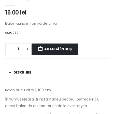
0
out of 5
15,00
lei
Balon auriu în formă de cifra 1
SKU:
260
ADAUGĂ ÎN COȘ
DESCRIERE
Balon auriu cifra 1, 100 cm
Înfrumusețează-ți instantaneu decorul petrecerii cu
acest balon de culoare aurie de la Evestory.ro.