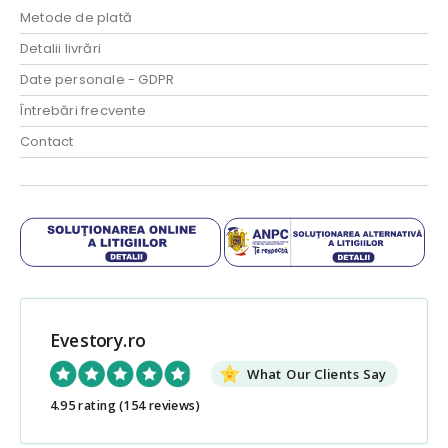
Metode de plată
Detalii livrări
Date personale - GDPR
Întrebări frecvente
Contact
Evestory.ro
What Our Clients Say
4.95 rating
(154 reviews)