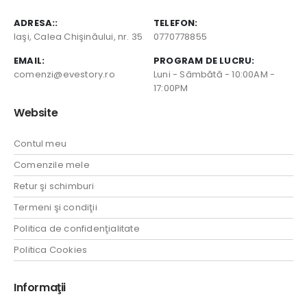
ADRESA::
TELEFON:
Iaşi, Calea Chişinăului, nr. 35
0770778855
EMAIL:
PROGRAM DE LUCRU:
comenzi@evestory.ro
Luni - Sâmbătă - 10:00AM -
17:00PM
Website
Contul meu
Comenzile mele
Retur şi schimburi
Termeni şi condiţii
Politica de confidenţialitate
Politica Cookies
Informaţii