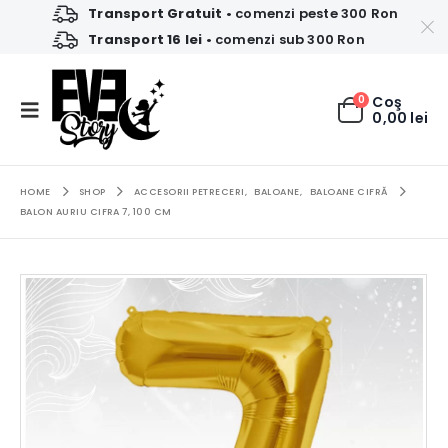
Transport Gratuit
• comenzi peste 300 Ron
Transport 16 lei
• comenzi sub 300 Ron
0
Coş
0,00
lei
HOME
SHOP
ACCESORII PETRECERI
,
BALOANE
,
BALOANE CIFRĂ
BALON AURIU CIFRA 7, 100 CM