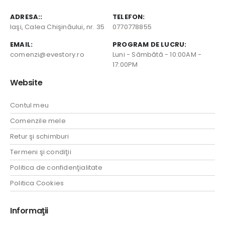
ADRESA::
TELEFON:
Iaşi, Calea Chişinăului, nr. 35
0770778855
EMAIL:
PROGRAM DE LUCRU:
comenzi@evestory.ro
Luni - Sâmbătă - 10:00AM -
17:00PM
Website
Contul meu
Comenzile mele
Retur şi schimburi
Termeni şi condiţii
Politica de confidenţialitate
Politica Cookies
Informaţii