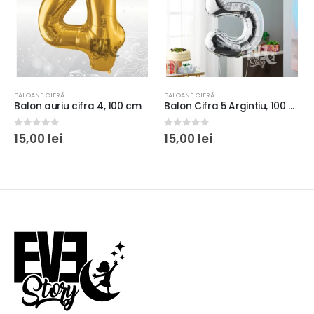
BALOANE CIFRĂ
BALOANE CIFRĂ
cm
Balon Cifra 5 Argintiu, 100 cm
Balon Cifra 7 Argintiu, 100 cm
0
out of 5
0
out of 5
15,00
lei
15,00
lei