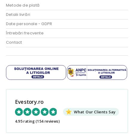
Metode de plată
Detalii livrări
Date personale - GDPR
Întrebări frecvente
Contact
Evestory.ro
What Our Clients Say
4.95 rating
(154 reviews)