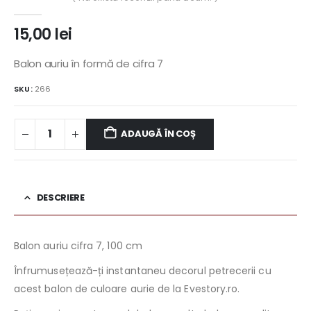
0
out of 5
15,00
lei
Balon auriu în formă de cifra 7
SKU:
266
ADAUGĂ ÎN COȘ
DESCRIERE
Balon auriu cifra 7, 100 cm
Înfrumusețează-ți instantaneu decorul petrecerii cu
acest balon de culoare aurie de la Evestory.ro.