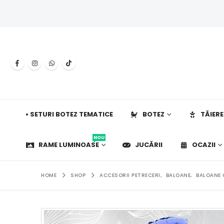
• SETURI BOTEZ TEMATICE
BOTEZ
TĂIERE
NOU
RAME LUMINOASE
JUCĂRII
OCAZII
HOME
SHOP
ACCESORII PETRECERI
,
BALOANE
,
BALOANE 