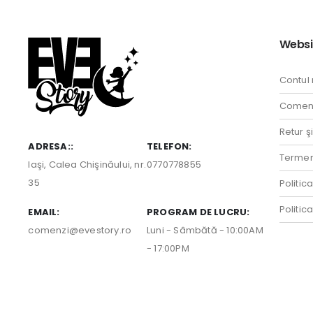
Websi
Contul
Comenz
Retur ş
ADRESA::
TELEFON:
Termeni
Iaşi, Calea Chişinăului, nr.
0770778855
35
Politic
Politic
EMAIL:
PROGRAM DE LUCRU:
comenzi@evestory.ro
Luni - Sâmbătă - 10:00AM
- 17:00PM