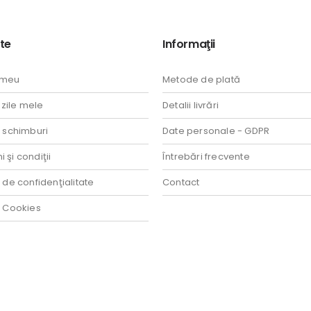
te
Informaţii
 meu
Metode de plată
ile mele
Detalii livrări
i schimburi
Date personale - GDPR
 şi condiţii
Întrebări frecvente
a de confidenţialitate
Contact
a Cookies