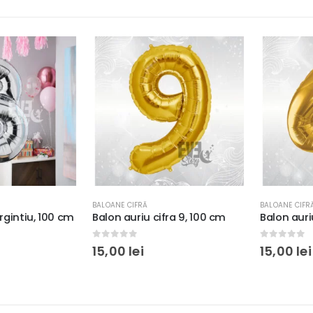
BALOANE CIFRĂ
BALOANE CIFRĂ
intiu, 100 cm
Balon auriu cifra 9, 100 cm
Balon auriu c
0
out of 5
0
out of 5
15,00
lei
15,00
lei