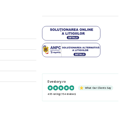
Evestory.ro
What Our Clients Say
4.95 rating
(154 reviews)