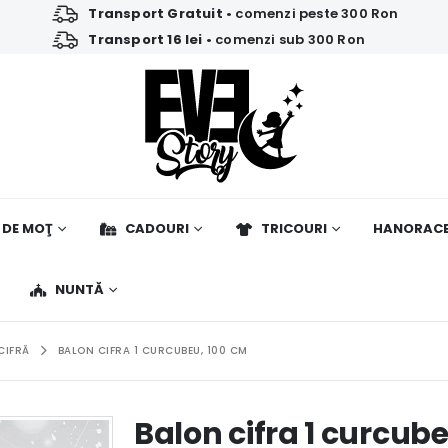
Transport Gratuit
• comenzi peste 300 Ron
Transport 16 lei
• comenzi sub 300 Ron
 DE MOŢ
CADOURI
TRICOURI
HANORAC
NUNTĂ
CIFRĂ
BALON CIFRA 1 CURCUBEU, 100 CM
Balon cifra 1 curcub