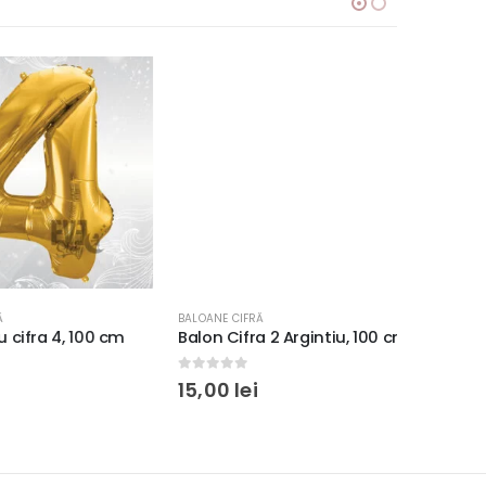
BALOANE CIFRĂ
BALOANE CI
ifra 4, 100 cm
Balon Cifra 2 Argintiu, 100 cm
Balon au
0
out of 5
0
out o
15,00
lei
15,00
l