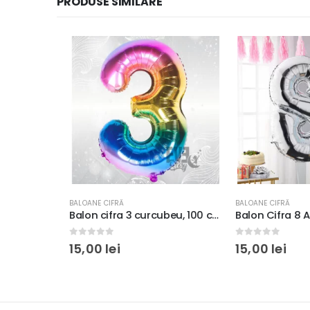
PRODUSE SIMILARE
BALOANE CIFRĂ
BALOANE CIFRĂ
, 100 cm
Balon cifra 3 curcubeu, 100 cm
Balon Cifra 8 Arg
0
out of 5
0
out of 5
15,00
lei
15,00
lei