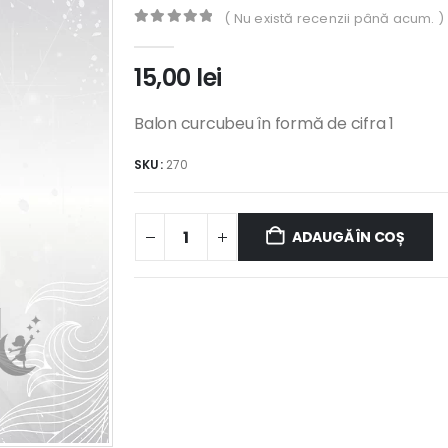
( Nu există recenzii până acum. )
0
out of 5
15,00
lei
Balon curcubeu în formă de cifra 1
SKU:
270
ADAUGĂ ÎN COȘ