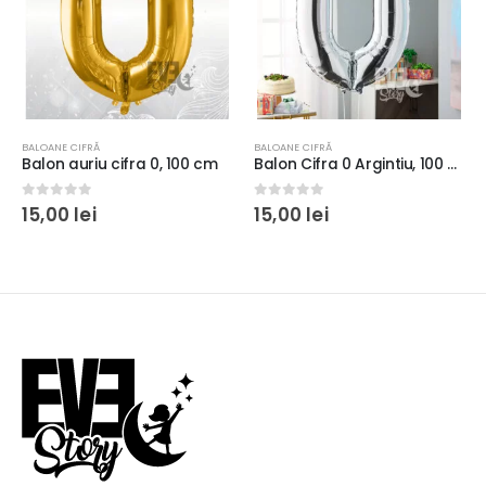
BALOANE CIFRĂ
BALOANE CIFRĂ
Balon Cifra 0 Argintiu, 100 cm
Balon cifra 1 curcubeu, 100 cm
0
out of 5
0
out of 5
15,00
lei
15,00
lei