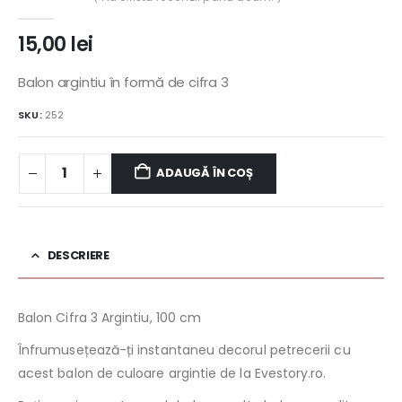
0
out of 5
15,00
lei
Balon argintiu în formă de cifra 3
SKU:
252
ADAUGĂ ÎN COȘ
DESCRIERE
Balon Cifra 3 Argintiu, 100 cm
Înfrumusețează-ți instantaneu decorul petrecerii cu
acest balon de culoare argintie de la Evestory.ro.