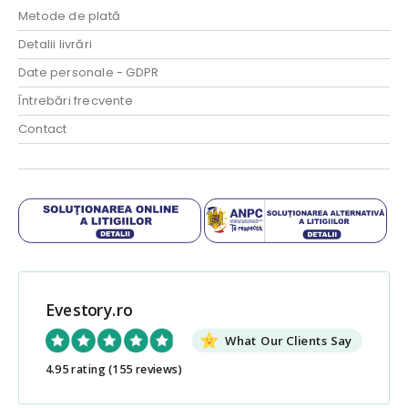
Metode de plată
Detalii livrări
Date personale - GDPR
Întrebări frecvente
Contact
Evestory.ro
What Our Clients Say
4.95 rating
(155 reviews)