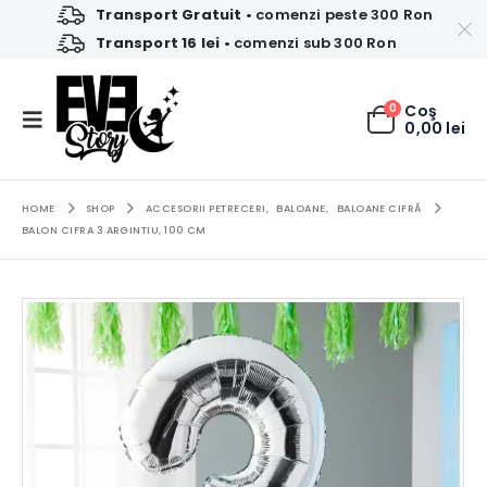
Transport Gratuit
• comenzi peste 300 Ron
Transport 16 lei
• comenzi sub 300 Ron
0
Coş
0,00
lei
HOME
SHOP
ACCESORII PETRECERI
,
BALOANE
,
BALOANE CIFRĂ
BALON CIFRA 3 ARGINTIU, 100 CM