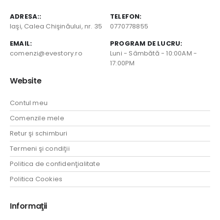
ADRESA::
TELEFON:
Iaşi, Calea Chişinăului, nr. 35
0770778855
EMAIL:
PROGRAM DE LUCRU:
comenzi@evestory.ro
Luni - Sâmbătă - 10:00AM -
17:00PM
Website
Contul meu
Comenzile mele
Retur şi schimburi
Termeni şi condiţii
Politica de confidenţialitate
Politica Cookies
Informaţii