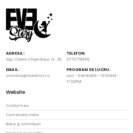
ADRESA::
TELEFON:
Iaşi, Calea Chişinăului, nr. 35
0770778855
EMAIL:
PROGRAM DE LUCRU:
comenzi@evestory.ro
Luni - Sâmbătă - 10:00AM -
17:00PM
Website
Contul meu
Comenzile mele
Retur şi schimburi