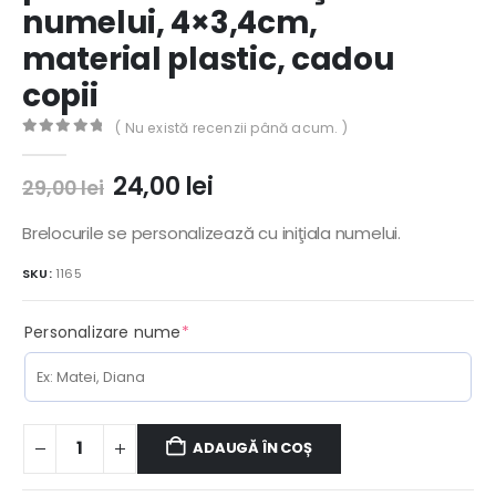
numelui, 4×3,4cm,
material plastic, cadou
copii
( Nu există recenzii până acum. )
0
out of 5
Prețul
Prețul
24,00
lei
29,00
lei
inițial
curent
a
este:
Brelocurile se personalizează cu iniţiala numelui.
fost:
24,00 lei.
SKU:
1165
29,00 lei.
(required)
Personalizare nume
*
ADAUGĂ ÎN COȘ