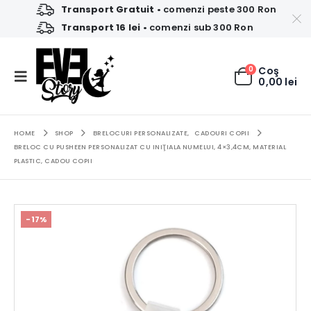
Transport Gratuit
• comenzi peste 300 Ron
Transport 16 lei
• comenzi sub 300 Ron
0
Coş
0,00
lei
HOME
SHOP
BRELOCURI PERSONALIZATE
,
CADOURI COPII
BRELOC CU PUSHEEN PERSONALIZAT CU INIŢIALA NUMELUI, 4×3,4CM, MATERIAL
PLASTIC, CADOU COPII
-17%