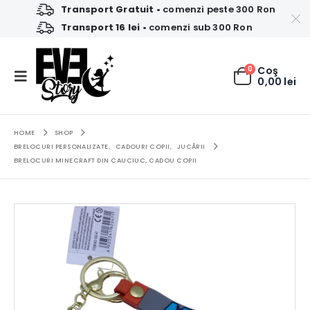
Transport Gratuit
• comenzi peste 300 Ron
Transport 16 lei
• comenzi sub 300 Ron
0
Coş
0,00
lei
HOME
SHOP
BRELOCURI PERSONALIZATE
,
CADOURI COPII
,
JUCĂRII
BRELOCURI MINECRAFT DIN CAUCIUC, CADOU COPII