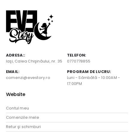
ADRESA::
TELEFON:
Iaşi, Calea Chişinăului, nr. 35
0770778855
EMAIL:
PROGRAM DE LUCRU:
comenzi@evestory.ro
Luni - Sâmbătă - 10:00AM -
17:00PM
Website
Contul meu
Comenzile mele
Retur şi schimburi