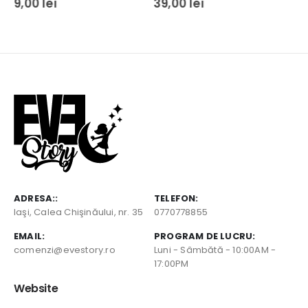
39,00
lei
39,00
lei
ADRESA::
TELEFON:
Iaşi, Calea Chişinăului, nr. 35
0770778855
EMAIL:
PROGRAM DE LUCRU:
comenzi@evestory.ro
Luni - Sâmbătă - 10:00AM -
17:00PM
Website