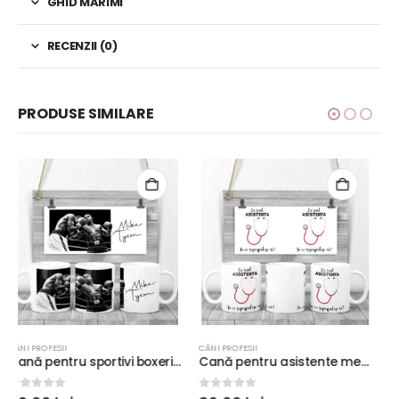
GHID MĂRIMI
RECENZII (0)
PRODUSE SIMILARE
CĂNI PROFESII
CĂNI PROFESII
Cană pentru asistente medicale, 350ml
Cană Oliver Bearman Formula 1 personalizată
0
out of 5
0
out of 5