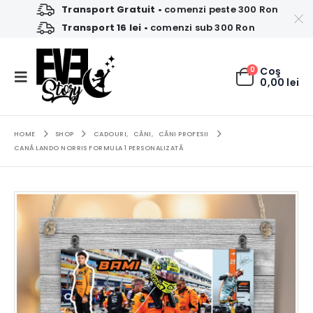
Transport Gratuit
• comenzi peste 300 Ron
Transport 16 lei
• comenzi sub 300 Ron
0
Coş
0,00
lei
HOME
SHOP
CADOURI
,
CĂNI
,
CĂNI PROFESII
CANĂ LANDO NORRIS FORMULA 1 PERSONALIZATĂ