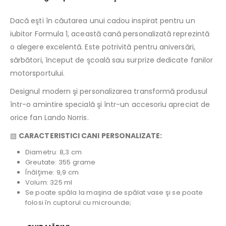
Dacă eşti în căutarea unui cadou inspirat pentru un
iubitor Formula 1, această cană personalizată reprezintă
o alegere excelentă. Este potrivită pentru aniversări,
sărbători, început de şcoală sau surprize dedicate fanilor
motorsportului.
Designul modern şi personalizarea transformă produsul
într-o amintire specială şi într-un accesoriu apreciat de
orice fan Lando Norris.
▧
CARACTERISTICI CANI PERSONALIZATE:
Diametru: 8,3 cm
Greutate: 355 grame
Înălţime: 9,9 cm
Volum: 325 ml
Se poate spăla la maşina de spălat vase şi se poate
folosi în cuptorul cu microunde;