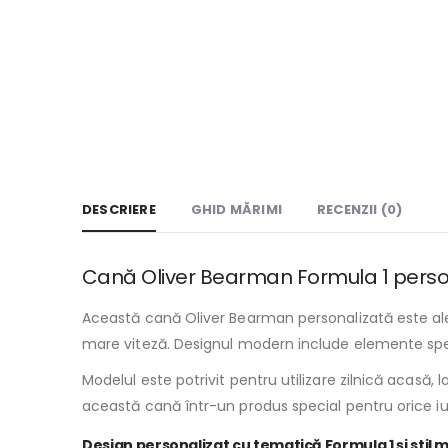
DESCRIERE
GHID MĂRIMI
RECENZII (0)
Cană Oliver Bearman Formula 1 person
Această cană Oliver Bearman personalizată este aleg
mare viteză. Designul modern include elemente spec
Modelul este potrivit pentru utilizare zilnică acasă,
această cană într-un produs special pentru orice iub
Design personalizat cu tematică Formula 1 şi stil