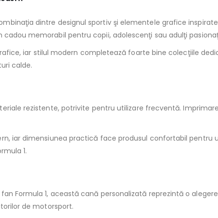
inaţia dintre designul sportiv şi elementele grafice inspirate 
n cadou memorabil pentru copii, adolescenţi sau adulţi pasionaţ
grafice, iar stilul modern completează foarte bine colecţiile ded
uri calde.
iale rezistente, potrivite pentru utilizare frecventă. Imprimarea
n, iar dimensiunea practică face produsul confortabil pentru ut
rmula 1.
an Formula 1, această cană personalizată reprezintă o alegere ins
torilor de motorsport.