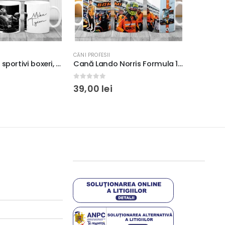
CĂNI PROFESII
Cană pentru sportivi boxeri, Mike Tyson, culoare alb, 350ml
Cană Lando Norris Formula 1 personalizată
0
out of 5
39,00
lei