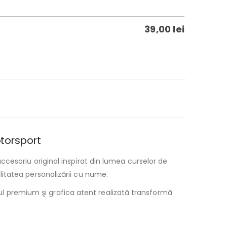
39,00
lei
otorsport
cesoriu original inspirat din lumea curselor de
itatea personalizării cu nume.
ctul premium şi grafica atent realizată transformă