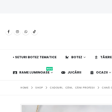
• SETURI BOTEZ TEMATICE
BOTEZ
TĂIERE
NOU
RAME LUMINOASE
JUCĂRII
OCAZII
HOME
SHOP
CADOURI
,
CĂNI
,
CĂNI PROFESII
CANĂ O