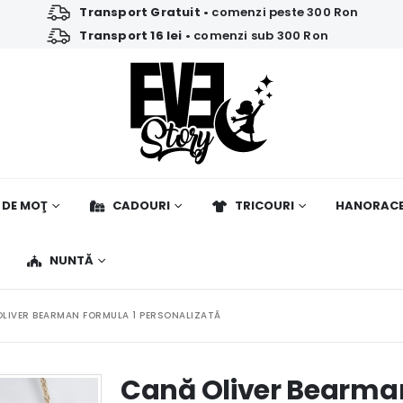
Transport Gratuit
• comenzi peste 300 Ron
Transport 16 lei
• comenzi sub 300 Ron
 DE MOŢ
CADOURI
TRICOURI
HANORAC
NUNTĂ
LIVER BEARMAN FORMULA 1 PERSONALIZATĂ
Cană Oliver Bearma