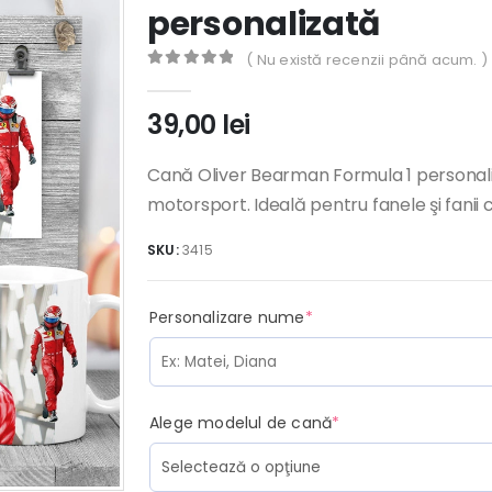
personalizată
( Nu există recenzii până acum. )
0
out of 5
39,00
lei
Cană Oliver Bearman Formula 1 personali
motorsport. Ideală pentru fanele şi fanii 
SKU:
3415
(required)
Personalizare nume
*
(required)
Alege modelul de cană
*