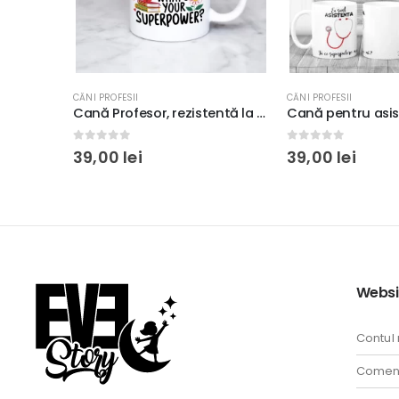
CĂNI PROFESII
CĂNI PROFESII
Cană Profesor, rezistentă la maşina de spălat vase, 350ml
0
out of 5
0
out of 5
39,00
lei
39,00
lei
Websi
Contul
Comenz