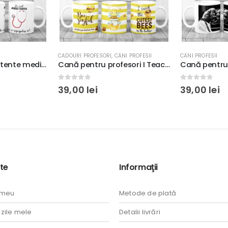
CADOURI PROFESORI
,
CĂNI PROFESII
CĂNI PROFESII
Cană pentru asistente medicale, 350ml
Cană pentru profesori I Teach The Cutest Bees In The Beehive, 350ml, ceramică, cadou profesori
0
out of 5
0
out of 5
39,00
lei
39,00
lei
te
Informaţii
 meu
Metode de plată
ile mele
Detalii livrări