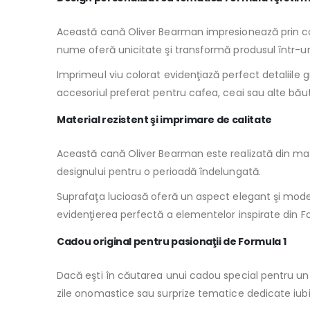
Această cană Oliver Bearman impresionează prin comb
nume oferă unicitate şi transformă produsul într-u
Imprimeul viu colorat evidenţiază perfect detaliile 
accesoriul preferat pentru cafea, ceai sau alte băut
Material rezistent şi imprimare de calitate
Această cană Oliver Bearman este realizată din mater
designului pentru o perioadă îndelungată.
Suprafaţa lucioasă oferă un aspect elegant şi moder
evidenţierea perfectă a elementelor inspirate din Fo
Cadou original pentru pasionaţii de Formula 1
Dacă eşti în căutarea unui cadou special pentru un f
zile onomastice sau surprize tematice dedicate iubi