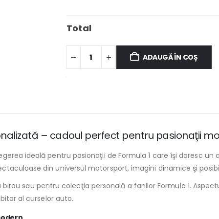
Total
ADAUGĂ ÎN COȘ
alizată – cadoul perfect pentru pasionaţii m
erea ideală pentru pasionaţii de Formula 1 care îşi doresc un ac
taculoase din universul motorsport, imagini dinamice şi posibil
 la birou sau pentru colecţia personală a fanilor Formula 1. Aspe
itor al curselor auto.
 modern