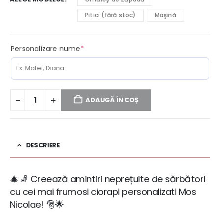
Pitici (fără stoc)
Maşină
(required)
Personalizare nume
*
ADAUGĂ ÎN COȘ
DESCRIERE
🎄🧦 Creează amintiri neprețuite de sărbători
cu cei mai frumosi ciorapi personalizati Mos
Nicolae! 🎅🌟