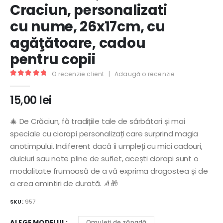
Craciun, personalizati
cu nume, 26x17cm, cu
agăţătoare, cadou
pentru copii
O recenzie client
|
Adaugă o recenzie
5.00
out of 5
15,00
lei
🎄 De Crăciun, fă tradițiile tale de sărbători și mai
speciale cu ciorapi personalizați care surprind magia
anotimpului. Indiferent dacă îi umpleți cu mici cadouri,
dulciuri sau note pline de suflet, acești ciorapi sunt o
modalitate frumoasă de a vă exprima dragostea și de
a crea amintiri de durată. 🧦🎁
SKU:
957
ALEGE MODELUL
Omuleţi de zăpadă