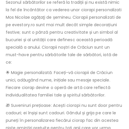
Sezonul sărbătorilor se referă la tradiții și nu există nimic
la fel de încântător ca vederea unor ciorapi personalizati
Mos Nicolae agățaţi de șemineu. Ciorapii personalizati de
pe evestory.ro sunt mai mult decât simple decorațiuni
festive; sunt o pânză pentru creativitate și un simbol al
bucuriei și al unității care definesc această perioadă
specială a anului. Ciorapii noștri de Crăciun sunt un
must-have pentru sărbătorile tale de sărbători, iată de
ce:
🌟 Magie personalizată: Faceți-vă ciorapii de Crăciun
unici, adăugând nume, inițiale sau mesaje speciale.
Fiecare ciorap devine o operă de artă care reflectă
individualitatea familiei tale și spiritul sărbătorilor.
🎁 Suveniruri prețioase: Acești ciorapi nu sunt doar pentru
cadouri; ei înșiși sunt cadouri. Gândul și grija pe care le
puneți în personalizarea fiecărui ciorap fac din acestea
niște amintiri prețuite pentru toţi anii care vor urma.