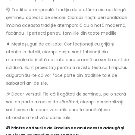
🎅 Tradiție atemporală: tradiția de a atârna ciorapi lângă
șemineu datează de secole. Ciorapii noștri personalizabili
îmbină această tradiție atemporală cu o notă modernă,
făcându-i perfecti pentru familiile din toate mediile.
🌲 Meșteșuguri de calitate: Confecționați cu grijă și
atenție la detalii, ciorapii noștri sunt fabricați din
materiale de înaltă calitate care emană un sentiment de
căldură. Sunt proiectaţi pentru a rezista testului timpului,
asigurându-te că vor face parte din tradițiile tale de
sărbători ani de zile.
🎉 Decor versatil: Fie că îi agățați de șemineu, pe o scară
sau ca parte a mesei de sărbători, ciorapii personalizaţi
sunt piese de decor versatile care îmbunătățesc
atmosfera festivă a casei tale.
🎁 Printre cadourile de Craciun de anul acesta adaugă şi