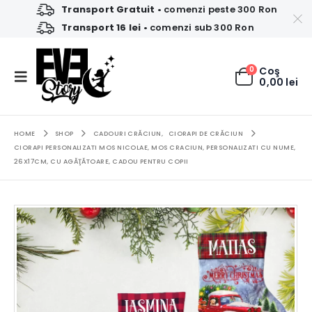
Transport Gratuit
• comenzi peste 300 Ron
Transport 16 lei
• comenzi sub 300 Ron
0
Coş
0,00
lei
HOME
SHOP
CADOURI CRĂCIUN
,
CIORAPI DE CRĂCIUN
CIORAPI PERSONALIZATI MOS NICOLAE, MOS CRACIUN, PERSONALIZATI CU NUME,
26X17CM, CU AGĂŢĂTOARE, CADOU PENTRU COPII