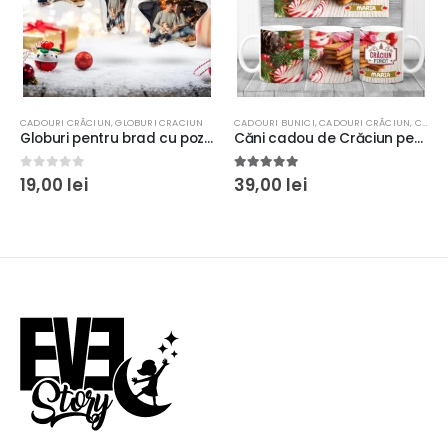
CADOURI CRĂCIUN
,
GLOBURI CRACIUN
CADOURI BUNICI
,
CADOURI CRĂCIUN
,
CADOURI MAMA
Globuri pentru brad cu poza, faţă/verso, formă de stea, 9x9cm, cadou Crăciun ieftin
Căni cadou de Crăciun personalizate cu mesaj
0
out of 5
5.00
out of 5
19,00
lei
39,00
lei