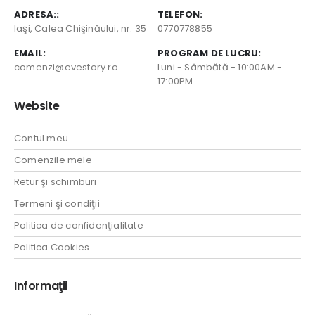
ADRESA::
TELEFON:
Iaşi, Calea Chişinăului, nr. 35
0770778855
EMAIL:
PROGRAM DE LUCRU:
comenzi@evestory.ro
Luni - Sâmbătă - 10:00AM -
17:00PM
Website
Contul meu
Comenzile mele
Retur şi schimburi
Termeni şi condiţii
Politica de confidenţialitate
Politica Cookies
Informaţii