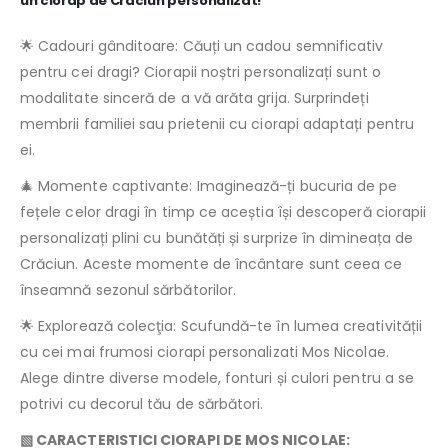
un ciorap de Craciun personalizat!
🌟 Cadouri gânditoare: Căuți un cadou semnificativ
pentru cei dragi? Ciorapii noștri personalizați sunt o
modalitate sinceră de a vă arăta grija. Surprindeți
membrii familiei sau prietenii cu ciorapi adaptați pentru
ei.
🎄 Momente captivante: Imaginează-ți bucuria de pe
fețele celor dragi în timp ce aceștia își descoperă ciorapii
personalizați plini cu bunătăți și surprize în dimineața de
Crăciun. Aceste momente de încântare sunt ceea ce
înseamnă sezonul sărbătorilor.
🌟 Explorează colecţia: Scufundă-te în lumea creativității
cu cei mai frumosi ciorapi personalizati Mos Nicolae.
Alege dintre diverse modele, fonturi și culori pentru a se
potrivi cu decorul tău de sărbători.
▧ CARACTERISTICI CIORAPI DE MOS NICOLAE: