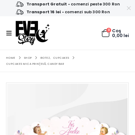
Transport Gratuit
• comenzi peste 300 Ron
Transport 16 lei
• comenzi sub 300 Ron
0
Coş
0,00
lei
HOME
SHOP
BOTEZ
,
CUPCAKES
CUPCAKES MICA PRINŢESĂ, CANDY BAR