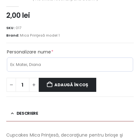
0
out of 5
2,00
lei
SKU:
017
Brand:
Mica Prinţesă model 1
(required)
Personalizare nume
*
ADAUGĂ ÎN COȘ
DESCRIERE
Cupcakes Mica Prinţesă, decoraţiune pentru brioşe şi