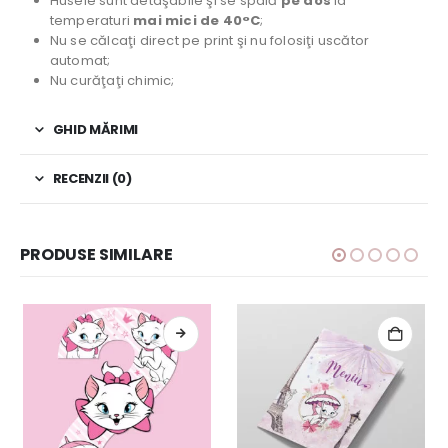
Husele sunt detaşabile şi se spală
pe dos
la
temperaturi
mai mici de 40°C
;
Nu se călcaţi direct pe print şi nu folosiţi uscător
automat;
Nu curăţaţi chimic;
GHID MĂRIMI
RECENZII (0)
PRODUSE SIMILARE