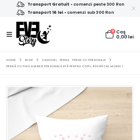
Transport Gratuit
• comenzi peste 300 Ron
Transport 16 lei
• comenzi sub 300 Ron
0
Coş
0,00
lei
HOME
SHOP
CADOURI
,
PERNE
,
PERNE CU PERSONAJE
PERNĂ CU PISICA MARIE PERSONALIZATĂ PENTRU COPII, 40X40CM, MODEL 1