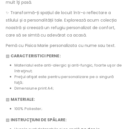
mult îţi pasă.
✨ Transformă-ți spațiul de locuit într-o reflectare a
stilului și a personalității tale. Explorează acum colecția
noastră și creează un refugiu personalizat de confort,
care să se simtă cu adevărat ca acasă.
Pernă cu Pisica Marie personalizata cu nume sau text.
▧
CARACTERISTICI PERNE:
Materialul este anti-alergic şi anti-fungic, foarte uşor de
întreţinut;
Preţul afişat este pentru personalizare pe o singură
faţă;
Dimensiune print A4;
▧
MATERIALE:
100% Poliester;
▧
INSTRUCŢIUNI DE SPĂLARE: