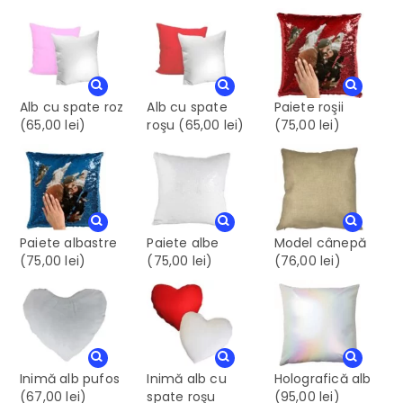
Alb cu spate roz
Alb cu spate
Paiete roşii
(65,00 lei)
roşu
(65,00 lei)
(75,00 lei)
Paiete albastre
Paiete albe
Model cânepă
(75,00 lei)
(75,00 lei)
(76,00 lei)
Inimă alb pufos
Inimă alb cu
Holografică alb
(67,00 lei)
spate roşu
(95,00 lei)