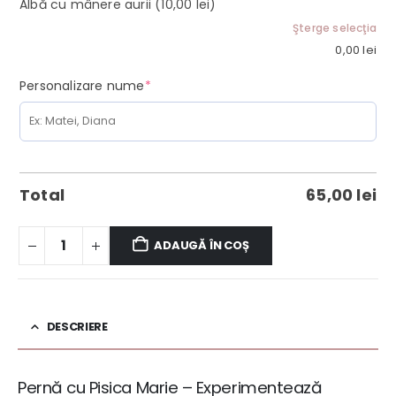
Albă cu mânere aurii
(10,00 lei)
Şterge selecţia
0,00
lei
(required)
Personalizare nume
*
Total
65,00
lei
ADAUGĂ ÎN COȘ
DESCRIERE
Pernă cu Pisica Marie – Experimentează