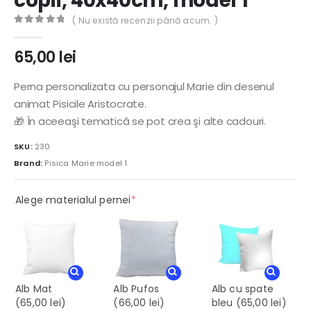
copii, 40x40cm, model 1
( Nu există recenzii până acum. )
0
out of 5
65,00
lei
Perna personalizata cu personajul Marie din desenul
animat Pisicile Aristocrate.
🎁 În aceeaşi tematică se pot crea şi alte cadouri.
SKU:
230
Brand:
Pisica Marie model 1
(required)
Alege materialul pernei
*
Alb Mat
Alb Pufos
Alb cu spate
(65,00 lei)
(66,00 lei)
bleu
(65,00 lei)