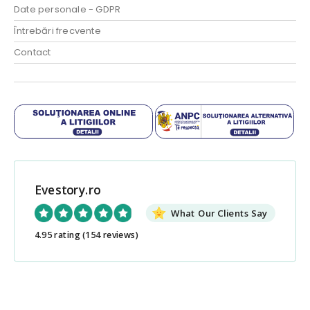
Date personale - GDPR
Întrebări frecvente
Contact
Evestory.ro
What Our Clients Say
4.95 rating
(154 reviews)