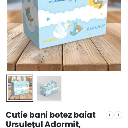
Cutie bani botez baiat
Ursuleţul Adormit,