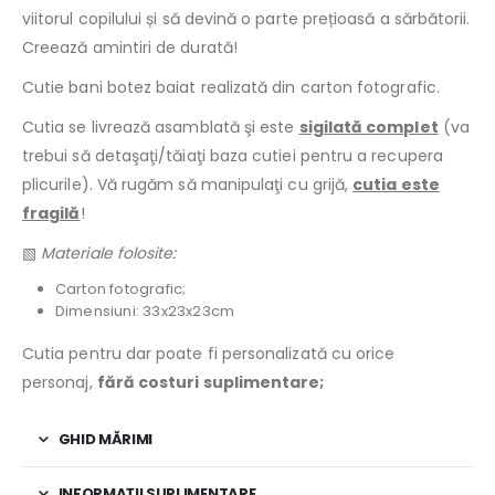
viitorul copilului și să devină o parte prețioasă a sărbătorii.
Creează amintiri de durată!
Cutie bani botez baiat realizată din carton fotografic.
Cutia se livrează asamblată şi este
sigilată complet
(va
trebui să detaşaţi/tăiaţi baza cutiei pentru a recupera
plicurile). Vă rugăm să manipulaţi cu grijă,
cutia este
fragilă
!
▧
Materiale folosite:
Carton fotografic;
Dimensiuni: 33x23x23cm
Cutia pentru dar poate fi personalizată cu orice
personaj,
fără costuri suplimentare;
GHID MĂRIMI
INFORMAȚII SUPLIMENTARE