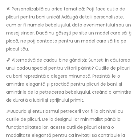
🌟 Personalizabilă cu orice tematică: Poţi face cutia de
plicuri pentru bani unică! Adăugă detalii personalizate,
cum ar fi numele bebelușului, data evenimentului sau un
mesaj sincer. Dacă nu găseşti pe site un model care să-ţi
placă, ne poţi contacta pentru un model care să fie pe
placul tău.
💕 Alternativă de cadou bine gândită: Sunteți în căutarea
unui cadou special pentru viitorii părinți? Cutiile de plicuri
cu bani reprezintă o alegere minunată. Prezintă-le o
amintire elegantă și practică pentru plicuri de bani, și
amintirile de la petrecerea bebelușului, creând o amintire
de durată a iubirii și sprijinului primit.
🎉Bucuria și entuziasmul petrecerii vor fi la alt nivel cu
cutiile de plicuri. De la designul lor minimalist până la
funcționalitatea lor, aceste cutii de plicuri oferă o
modalitate elegantă pentru ca invitații să contribuie la