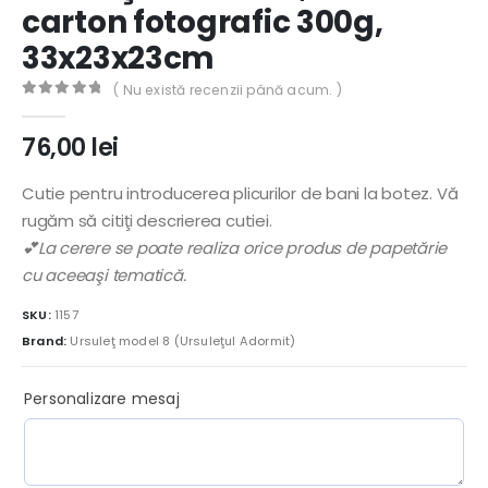
carton fotografic 300g,
33x23x23cm
( Nu există recenzii până acum. )
0
out of 5
76,00
lei
Cutie pentru introducerea plicurilor de bani la botez. Vă
rugăm să citiţi descrierea cutiei.
💕La cerere se poate realiza orice produs de papetărie
cu aceeaşi tematică.
SKU:
1157
Brand:
Ursuleţ model 8 (Ursuleţul Adormit)
Personalizare mesaj