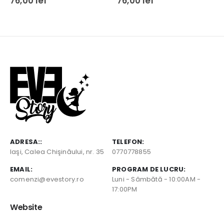
76,00
lei
76,00
lei
ADRESA::
TELEFON:
Iaşi, Calea Chişinăului, nr. 35
0770778855
EMAIL:
PROGRAM DE LUCRU:
comenzi@evestory.ro
Luni - Sâmbătă - 10:00AM -
17:00PM
Website