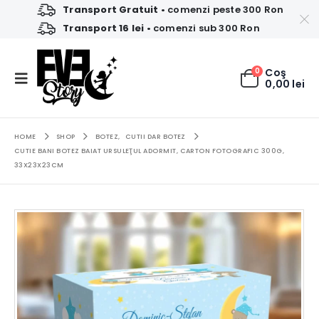
Transport Gratuit
• comenzi peste 300 Ron
Transport 16 lei
• comenzi sub 300 Ron
0
Coş
0,00
lei
HOME
SHOP
BOTEZ
,
CUTII DAR BOTEZ
CUTIE BANI BOTEZ BAIAT URSULEŢUL ADORMIT, CARTON FOTOGRAFIC 300G,
33X23X23CM