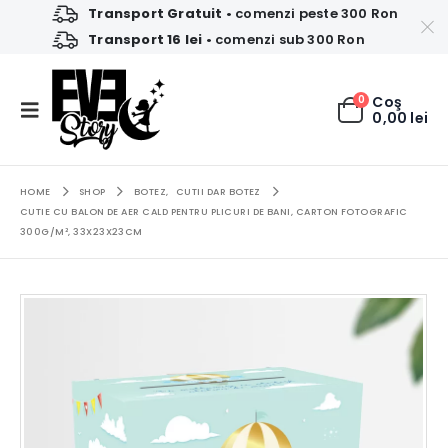
Transport Gratuit
• comenzi peste 300 Ron
Transport 16 lei
• comenzi sub 300 Ron
0
Coş
0,00
lei
HOME
SHOP
BOTEZ
,
CUTII DAR BOTEZ
CUTIE CU BALON DE AER CALD PENTRU PLICURI DE BANI, CARTON FOTOGRAFIC
300G/M², 33X23X23CM