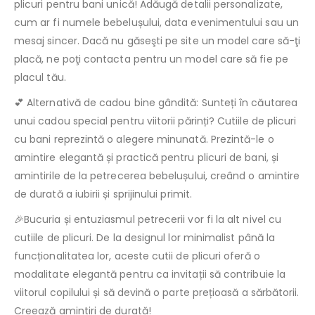
plicuri pentru bani unică! Adăugă detalii personalizate,
cum ar fi numele bebelușului, data evenimentului sau un
mesaj sincer. Dacă nu găseşti pe site un model care să-ţi
placă, ne poţi contacta pentru un model care să fie pe
placul tău.
💕 Alternativă de cadou bine gândită: Sunteți în căutarea
unui cadou special pentru viitorii părinți? Cutiile de plicuri
cu bani reprezintă o alegere minunată. Prezintă-le o
amintire elegantă și practică pentru plicuri de bani, și
amintirile de la petrecerea bebelușului, creând o amintire
de durată a iubirii și sprijinului primit.
🎉Bucuria și entuziasmul petrecerii vor fi la alt nivel cu
cutiile de plicuri. De la designul lor minimalist până la
funcționalitatea lor, aceste cutii de plicuri oferă o
modalitate elegantă pentru ca invitații să contribuie la
viitorul copilului și să devină o parte prețioasă a sărbătorii.
Creează amintiri de durată!