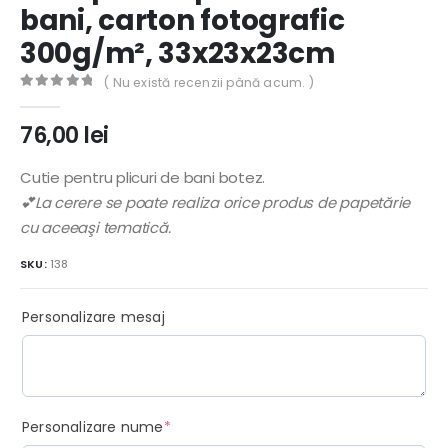
bani, carton fotografic
300g/m², 33x23x23cm
( Nu există recenzii până acum. )
0
out of 5
76,00
lei
Cutie pentru plicuri de bani botez.
💕La cerere se poate realiza orice produs de papetărie
cu aceeaşi tematică.
SKU:
138
Personalizare mesaj
(required)
Personalizare nume
*