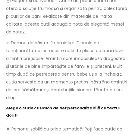
📦 Elegant și convenabil: Cutiile de plicuri pentru bani
oferă o soluție frumoasă și organizată pentru colectarea
plicurilor de bani. Realizate din materiale de înaltă
calitate, aceste cutii adaugă o notă de eleganță mesei
de botez.
✨ Demne de păstrat în amintire: Dincolo de
funcționalitatea lor, aceste cutii de plicuri de bani devin
amintiri prețioase! Amintiri care încapsulează dragostea
și urările de bine împărtășite de familie și prieteni. Mult
timp după ce petrecerea pentru bebeluș s-a încheiat,
cutia servește ca un memento prețios, păstrând amintiri
despre sărbătoare și contribuțiile sincere făcute de cei
dragi.
Alege o cutie cu Balon de aer personalizabilă cu textul
dorit!
🌟 Personalizabilă cu orice tematică: Poţi face cutia de