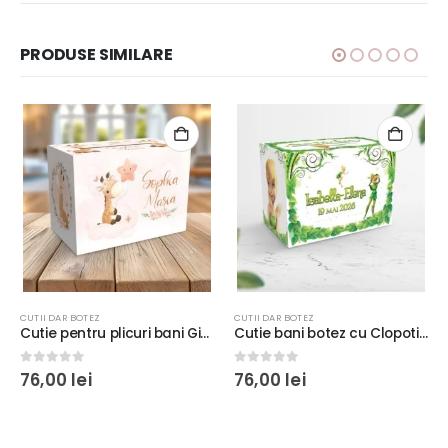
PRODUSE SIMILARE
CUTII DAR BOTEZ
CUTII DAR BOTEZ
Cutie bani botez cu Clopotica, carton fotografic 300g, 33x23x23cm
Cutie cu Boss Baby pentru plicuri de bani, 33x23x23cm, carton fotografic 300g/m²
0
out of 5
5.00
out of 5
76,00
lei
76,00
lei