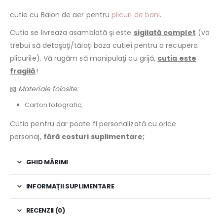
cutie cu Balon de aer pentru
plicuri de bani
.
Cutia se livreaza asamblată şi este
sigilată complet
(va
trebui să detaşaţi/tăiaţi baza cutiei pentru a recupera
plicurile). Vă rugăm să manipulaţi cu grijă,
cutia este
fragilă
!
▧
Materiale folosite:
Carton fotografic;
Cutia pentru dar poate fi personalizată cu orice
personaj,
fără costuri suplimentare;
GHID MĂRIMI
INFORMAȚII SUPLIMENTARE
RECENZII (0)