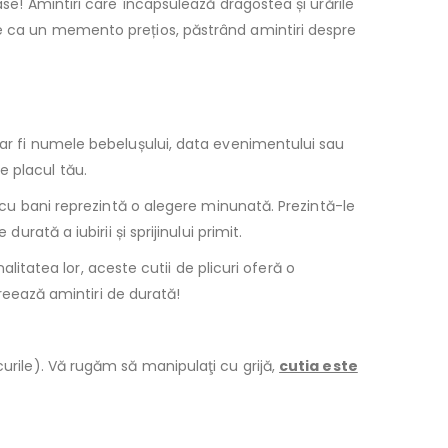
ase! Amintiri care încapsulează dragostea și urările
te ca un memento prețios, păstrând amintiri despre
m ar fi numele bebelușului, data evenimentului sau
e placul tău.
i cu bani reprezintă o alegere minunată. Prezintă-le
rată a iubirii și sprijinului primit.
nalitatea lor, aceste cutii de plicuri oferă o
Creează amintiri de durată!
curile). Vă rugăm să manipulaţi cu grijă,
cutia este