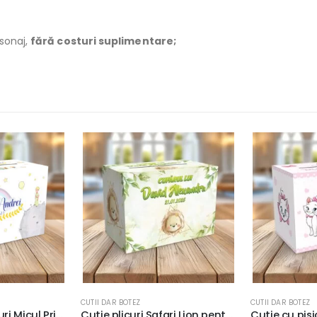
rsonaj,
fără costuri suplimentare;
CUTII DAR BOTEZ
CUTII DAR BOTEZ
Cutie plicuri Safari Lion pentru darul de botez, personalizată, 33x23x23cm, carton fotografic 300g/m²
Cutie cu pisica Marie pentru plicurile de bani, 33x23x23cm, carton fotografic 300g/m²