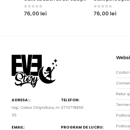
0
out of 5
0
out of 5
76,00
lei
76,00
lei
Websi
Contul
Comenz
Retur ş
ADRESA::
TELEFON:
Termeni
Iaşi, Calea Chişinăului, nr.
0770778855
35
Politic
Politic
EMAIL:
PROGRAM DE LUCRU: