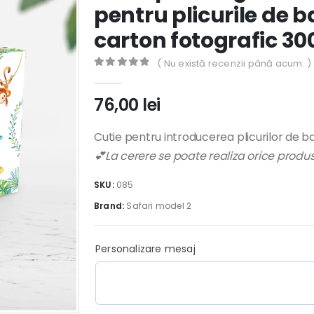
pentru plicurile de 
carton fotografic 3
( Nu există recenzii până acum. )
0
out of 5
76,00
lei
Cutie pentru introducerea plicurilor de ba
💕La cerere se poate realiza orice prod
SKU:
085
Brand:
Safari model 2
Personalizare mesaj