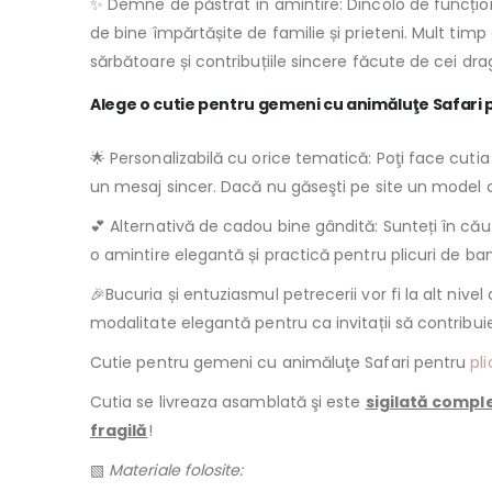
✨ Demne de păstrat în amintire: Dincolo de funcțional
de bine împărtășite de familie și prieteni. Mult ti
sărbătoare și contribuțiile sincere făcute de cei drag
Alege o cutie pentru gemeni cu animăluţe Safari pe
🌟 Personalizabilă cu orice tematică: Poţi face cuti
un mesaj sincer. Dacă nu găseşti pe site un model c
💕 Alternativă de cadou bine gândită: Sunteți în căut
o amintire elegantă și practică pentru plicuri de bani,
🎉Bucuria și entuziasmul petrecerii vor fi la alt nivel 
modalitate elegantă pentru ca invitații să contribuie 
Cutie pentru gemeni cu animăluţe Safari pentru
pli
Cutia se livreaza asamblată şi este
sigilată compl
fragilă
!
▧
Materiale folosite: