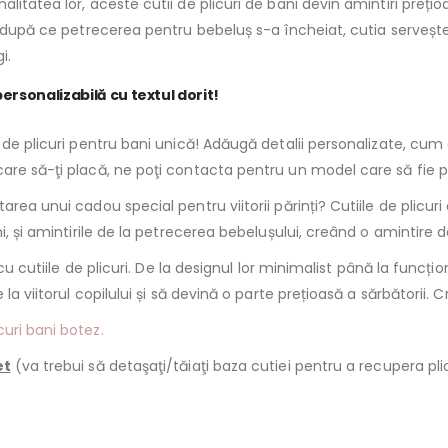
itatea lor, aceste cutii de plicuri de bani devin amintiri prețio
mp după ce petrecerea pentru bebeluș s-a încheiat, cutia serveș
i.
rsonalizabilă cu textul dorit!
a de plicuri pentru bani unică! Adăugă detalii personalizate, cu
are să-ţi placă, ne poţi contacta pentru un model care să fie p
area unui cadou special pentru viitorii părinți? Cutiile de plicur
 și amintirile de la petrecerea bebelușului, creând o amintire de du
cu cutiile de plicuri. De la designul lor minimalist până la funcțio
la viitorul copilului și să devină o parte prețioasă a sărbătorii. 
curi bani botez.
et
(va trebui să detaşaţi/tăiaţi baza cutiei pentru a recupera pli