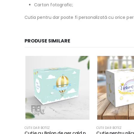
Carton fotografic;
Cutia pentru dar poate fi personalizată cu orice pe
PRODUSE SIMILARE
CUTII DAR BOTEZ
CUTII DAR BOTEZ
Cutie cu Balon de aer cald pentru plicuri de bani, carton fotografic 300g/m², 33x23x23cm
Cutie pentru plicuri Micul Prinţ, carton fotografic 300g, 33x23x23cm, culoare galben cu albastru #2