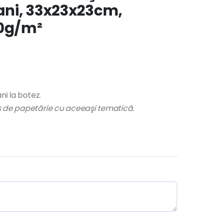
bani, 33x23x23cm,
00g/m²
ni la botez.
us de papetărie cu aceeaşi tematică.