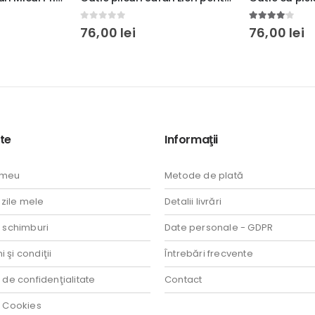
4.00
out of 5
0
out of 5
76,00
lei
76,00
lei
te
Informaţii
 meu
Metode de plată
ile mele
Detalii livrări
i schimburi
Date personale - GDPR
 şi condiţii
Întrebări frecvente
a de confidenţialitate
Contact
a Cookies