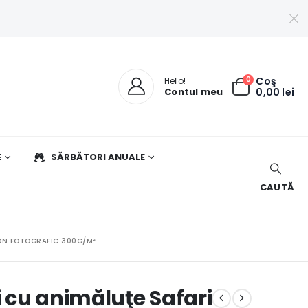
0
Coş
Hello!
Contul meu
0,00
lei
E
SĂRBĂTORI ANUALE
CAUTĂ
TON FOTOGRAFIC 300G/M²
 cu animăluţe Safari