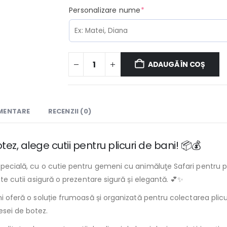
(required)
Personalizare nume
*
ADAUGĂ ÎN COȘ
IMENTARE
RECENZII (0)
z, alege cutii pentru plicuri de bani! 📦💰
specială, cu o cutie pentru gemeni cu animăluţe Safari pentru p
ste cutii asigură o prezentare sigură și elegantă. 💕✨
ani oferă o soluție frumoasă și organizată pentru colectarea plicu
esei de botez.