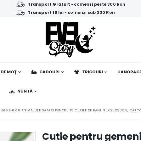
Transport Gratuit
• comenzi peste 300 Ron
Transport 16 lei
• comenzi sub 300 Ron
 DE MOŢ
CADOURI
TRICOURI
HANORAC
NUNTĂ
 GEMENI CU ANIMĂLUŢE SAFARI PENTRU PLICURILE DE BANI, 33X23X23CM, CAR
Cutie pentru gemeni