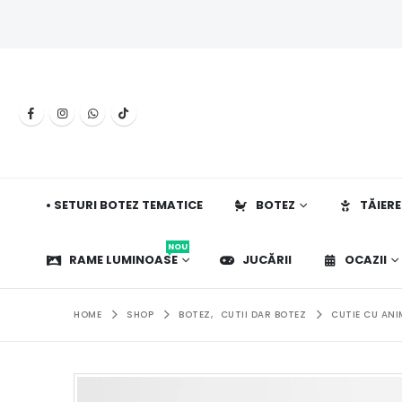
• SETURI BOTEZ TEMATICE
BOTEZ
TĂIERE
NOU
RAME LUMINOASE
JUCĂRII
OCAZII
HOME
SHOP
BOTEZ
,
CUTII DAR BOTEZ
CUTIE CU ANI