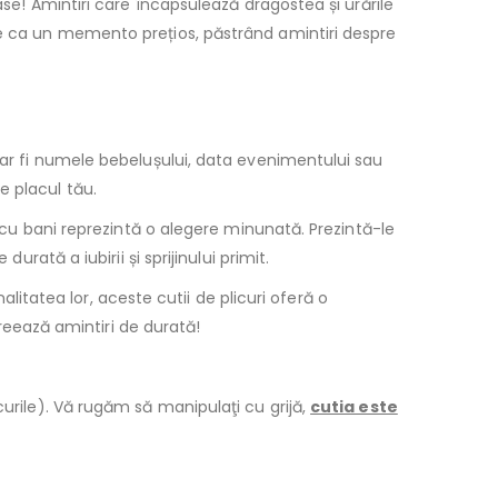
ase! Amintiri care încapsulează dragostea și urările
te ca un memento prețios, păstrând amintiri despre
m ar fi numele bebelușului, data evenimentului sau
e placul tău.
i cu bani reprezintă o alegere minunată. Prezintă-le
rată a iubirii și sprijinului primit.
nalitatea lor, aceste cutii de plicuri oferă o
Creează amintiri de durată!
curile). Vă rugăm să manipulaţi cu grijă,
cutia este