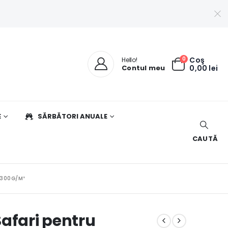
0
Coş
Hello!
Contul meu
0,00
lei
E
SĂRBĂTORI ANUALE
CAUTĂ
 300G/M²
afari pentru