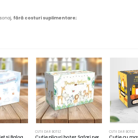
rsonaj,
fără costuri suplimentare;
CUTII DAR BOTEZ
CUTII DAR BOTEZ
Cutie plicuri botez Safari personalizată cu nume şi mesaj, 33x23x23cm, carton fotografic 300g/m² #3
Cutie cu maşini de construcţie pentru plicuri de bani, carton fotografic 300g/m², 33x23x23cm, culoare gri cu galben