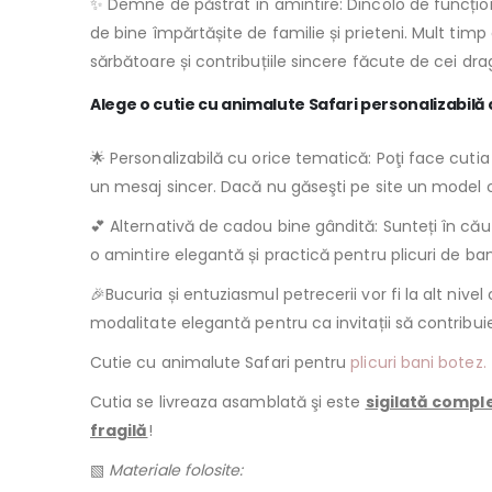
✨ Demne de păstrat în amintire: Dincolo de funcțional
de bine împărtășite de familie și prieteni. Mult ti
sărbătoare și contribuțiile sincere făcute de cei drag
Alege o cutie cu animalute Safari personalizabilă c
🌟 Personalizabilă cu orice tematică: Poţi face cuti
un mesaj sincer. Dacă nu găseşti pe site un model c
💕 Alternativă de cadou bine gândită: Sunteți în căut
o amintire elegantă și practică pentru plicuri de bani,
🎉Bucuria și entuziasmul petrecerii vor fi la alt nivel 
modalitate elegantă pentru ca invitații să contribuie 
Cutie cu animalute Safari pentru
plicuri bani botez.
Cutia se livreaza asamblată şi este
sigilată compl
fragilă
!
▧
Materiale folosite: