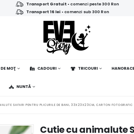
Transport Gratuit
• comenzi peste 300 Ron
Transport 16 lei
• comenzi sub 300 Ron
 DE MOŢ
CADOURI
TRICOURI
HANORAC
NUNTĂ
MALUTE SAFARI PENTRU PLICURILE DE BANI, 33X23X23CM, CARTON FOTOGRAFIC
Cutie cu animalute S