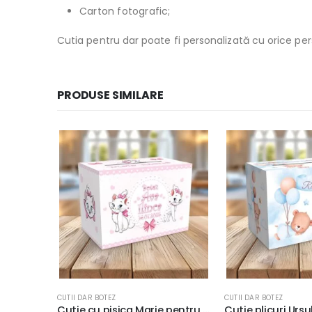
Carton fotografic;
Cutia pentru dar poate fi personalizată cu orice pe
PRODUSE SIMILARE
CUTII DAR BOTEZ
CUTII DAR BOTEZ
Cutie cu pisica Marie pentru plicurile de bani, 33x23x23cm, carton fotografic 300g/m²
Cutie plicuri Ursuleţ şi Baloane, carton fotografic 300g, 33x23x23cm, fundal bleu watercolor