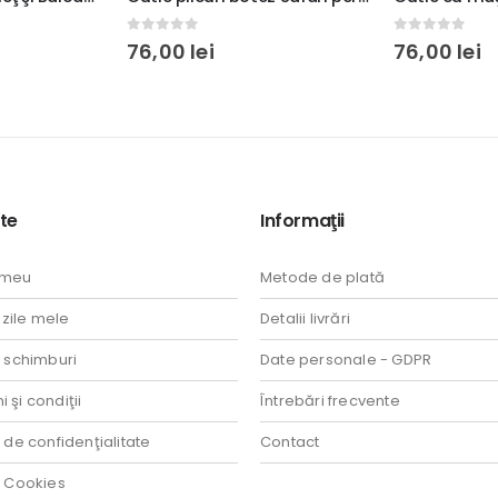
0
out of 5
0
out of 5
76,00
lei
76,00
lei
te
Informaţii
 meu
Metode de plată
ile mele
Detalii livrări
i schimburi
Date personale - GDPR
 şi condiţii
Întrebări frecvente
a de confidenţialitate
Contact
a Cookies