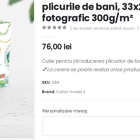
plicurile de bani, 3
fotografic 300g/m²
( Nu există recenzii până acum. )
0
out of 5
76,00
lei
Cutie pentru introducerea plicurilor de ba
💕La cerere se poate realiza orice prod
SKU:
084
Brand:
Safari model 2
Personalizare mesaj