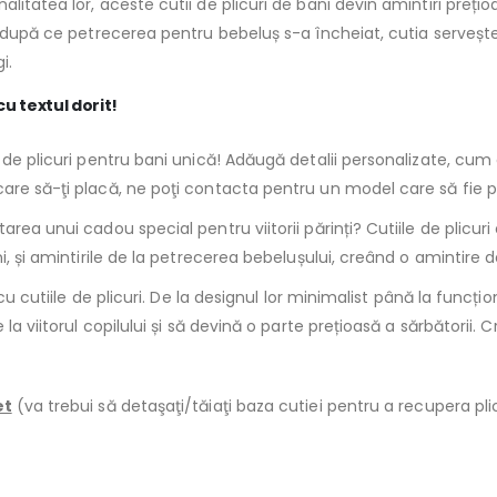
itatea lor, aceste cutii de plicuri de bani devin amintiri prețio
mp după ce petrecerea pentru bebeluș s-a încheiat, cutia serveș
i.
u textul dorit!
a de plicuri pentru bani unică! Adăugă detalii personalizate, cu
are să-ţi placă, ne poţi contacta pentru un model care să fie p
area unui cadou special pentru viitorii părinți? Cutiile de plicur
 și amintirile de la petrecerea bebelușului, creând o amintire de du
cu cutiile de plicuri. De la designul lor minimalist până la funcțio
la viitorul copilului și să devină o parte prețioasă a sărbătorii. 
et
(va trebui să detaşaţi/tăiaţi baza cutiei pentru a recupera pli