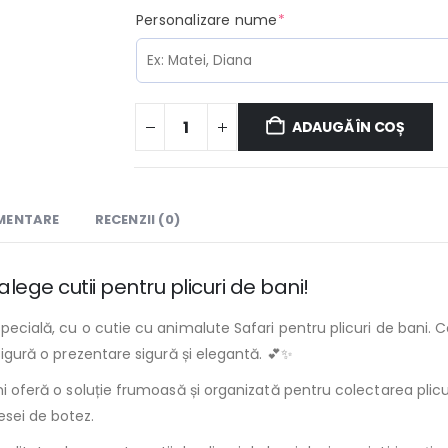
(required)
Personalizare nume
*
ADAUGĂ ÎN COȘ
IMENTARE
RECENZII (0)
ege cutii pentru plicuri de bani!
specială, cu o cutie cu animalute Safari pentru plicuri de bani. 
asigură o prezentare sigură și elegantă. 💕✨
ani oferă o soluție frumoasă și organizată pentru colectarea plicu
esei de botez.