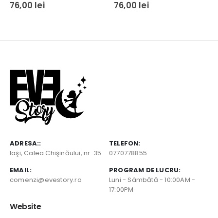
0
out of 5
0
out of 5
76,00
lei
76,00
lei
ADRESA::
TELEFON:
Iaşi, Calea Chişinăului, nr. 35
0770778855
EMAIL:
PROGRAM DE LUCRU:
comenzi@evestory.ro
Luni - Sâmbătă - 10:00AM -
17:00PM
Website