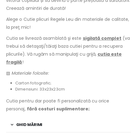
viitorul copilului și să devină o parte prețioasă a sărbătorii.
Creează amintiri de durată!
Alege o Cutie plicuri Regele Leu din materiale de calitate,
la preţ mic!
Cutia se livrează asamblată şi este
sigilată complet
(va
trebui să detaşaţi/tăiaţi baza cutiei pentru a recupera
plicurile). Vă rugăm să manipulaţi cu grijă,
cutia este
fragilă
!
▧
Materiale folosite:
Carton fotografic;
Dimensiuni: 33x23x23cm
Cutia pentru dar poate fi personalizată cu orice
personaj,
fără costuri suplimentare;
GHID MĂRIMI