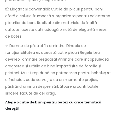
📦 Elegant și convenabil: Cutiile de plicuri pentru bani
oferă o soluție frumoasă și organizată pentru colectarea
plicurilor de bani. Realizate din materiale de înaltă
calitate, aceste cutii adaugă o notă de eleganță mesei
de botez.
✨ Demne de păstrat în amintire: Dincolo de
funcționalitatea ei, această cutie plicuri Regele Leu
devineo amintire prețioasă! Amintire care încapsulează
dragostea și urările de bine împărtășite de familie și
prieteni. Mult timp după ce petrecerea pentru bebeluș s-
a încheiat, cutia servește ca un memento prețios,
păstrând amintiri despre sărbătoare și contribuțiile
sincere făcute de cei dragi.
Alege o cutie de bani pentru botez cu orice tematică
doreşti!