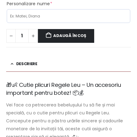
(required)
Personalizare nume
*
ADAUGĂ ÎN COȘ
DESCRIERE
🎁👶 Cutie plicuri Regele Leu – Un accesoriu
important pentru botez! 📦💰
Vei face ca petrecerea bebelușului tu să fie și mai
specială, cu o cutie pentru plicuri cu Regele Leu.
Concepute pentru a păstra urările sincere și cadourile
monetare de la invitații tăi, aceste cutii asigură o
prezentare sigură și elegantă. 💕✨