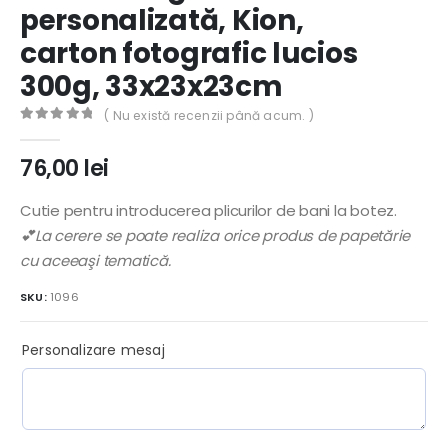
personalizată, Kion,
carton fotografic lucios
300g, 33x23x23cm
( Nu există recenzii până acum. )
0
out of 5
76,00
lei
Cutie pentru introducerea plicurilor de bani la botez.
💕La cerere se poate realiza orice produs de papetărie
cu aceeaşi tematică.
SKU:
1096
Personalizare mesaj