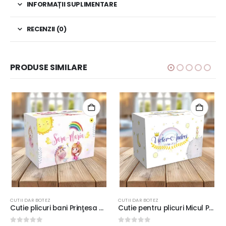
INFORMAȚII SUPLIMENTARE
RECENZII (0)
PRODUSE SIMILARE
CUTII DAR BOTEZ
CUTII DAR BOTEZ
Cutie plicuri bani Prinţesa Unicorn pentru botez, carton fotografic 300g, 33x23x23cm
Cutie pentru plicuri Micul Prinţ, carton fotografic 300g, 33x23x23cm, culoare galben cu albastru #2