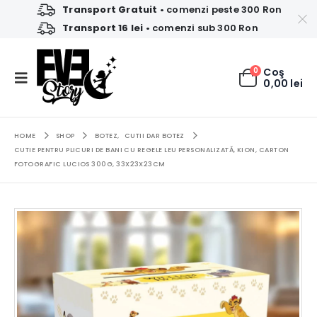
Transport Gratuit
• comenzi peste 300 Ron
Transport 16 lei
• comenzi sub 300 Ron
0
Coş
0,00
lei
HOME
SHOP
BOTEZ
,
CUTII DAR BOTEZ
CUTIE PENTRU PLICURI DE BANI CU REGELE LEU PERSONALIZATĂ, KION, CARTON
FOTOGRAFIC LUCIOS 300G, 33X23X23CM