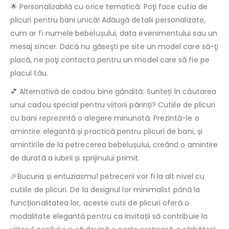
🌟 Personalizabilă cu orice tematică: Poţi face cutia de
plicuri pentru bani unică! Adăugă detalii personalizate,
cum ar fi numele bebelușului, data evenimentului sau un
mesaj sincer. Dacă nu găseşti pe site un model care să-ţi
placă, ne poţi contacta pentru un model care să fie pe
placul tău.
💕 Alternativă de cadou bine gândită: Sunteți în căutarea
unui cadou special pentru viitorii părinți? Cutiile de plicuri
cu bani reprezintă o alegere minunată. Prezintă-le o
amintire elegantă și practică pentru plicuri de bani, și
amintirile de la petrecerea bebelușului, creând o amintire
de durată a iubirii și sprijinului primit.
🎉Bucuria și entuziasmul petrecerii vor fi la alt nivel cu
cutiile de plicuri. De la designul lor minimalist până la
funcționalitatea lor, aceste cutii de plicuri oferă o
modalitate elegantă pentru ca invitații să contribuie la