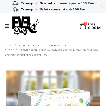
Transport Gratuit
• comenzi peste 300 Ron
Transport 16 lei
• comenzi sub 300 Ron
0
Coş
0,00
lei
HOME
SHOP
BOTEZ
,
CUTII DAR BOTEZ
CUTIE PLICURI BOTEZ SAFARI PERSONALIZATĂ CU NUME ŞI MESAJ, 33X23X23CM,
CARTON FOTOGRAFIC 300G/M² #3