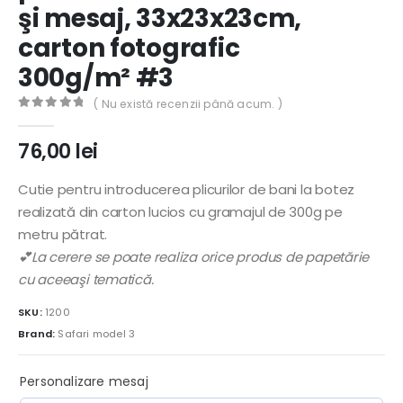
şi mesaj, 33x23x23cm,
carton fotografic
300g/m² #3
( Nu există recenzii până acum. )
0
out of 5
76,00
lei
Cutie pentru introducerea plicurilor de bani la botez
realizată din carton lucios cu gramajul de 300g pe
metru pătrat.
💕La cerere se poate realiza orice produs de papetărie
cu aceeaşi tematică.
SKU:
1200
Brand:
Safari model 3
Personalizare mesaj