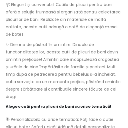
📦 Elegant și convenabil: Cutiile de plicuri pentru bani
oferă o soluție frumoasă și organizată pentru colectarea
plicurilor de bani. Realizate din materiale de înaltă
calitate, aceste cutii adaugă o notă de eleganță mesei
de botez.
✨ Demne de păstrat în amintire: Dincolo de
funcționalitatea lor, aceste cutii de plicuri de bani devin
amintiri prețioase! Amintiri care încapsulează dragostea
și urările de bine împărtășite de familie și prieteni. Mult
timp după ce petrecerea pentru bebeluș s-a încheiat,
cutia servește ca un memento prețios, păstrând amintiri
despre sărbătoare și contribuțiile sincere făcute de cei
dragi.
Alege o cutii pentru plicuri de bani cu orice tematică!
🌟 Personalizabilă cu orice tematică: Poţi face o cutie
plicuri botez Safari unică! Adăugă detalii personalizate,