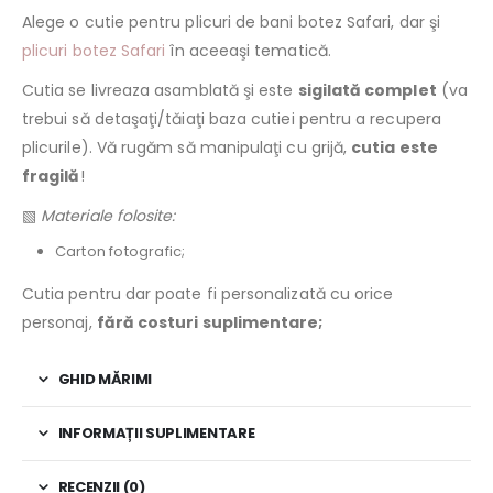
Alege o cutie pentru plicuri de bani botez Safari, dar şi
plicuri botez Safari
în aceeaşi tematică.
Cutia se livreaza asamblată şi este
sigilată complet
(va
trebui să detaşaţi/tăiaţi baza cutiei pentru a recupera
plicurile). Vă rugăm să manipulaţi cu grijă,
cutia este
fragilă
!
▧
Materiale folosite:
Carton fotografic;
Cutia pentru dar poate fi personalizată cu orice
personaj,
fără costuri suplimentare;
GHID MĂRIMI
INFORMAȚII SUPLIMENTARE
RECENZII (0)