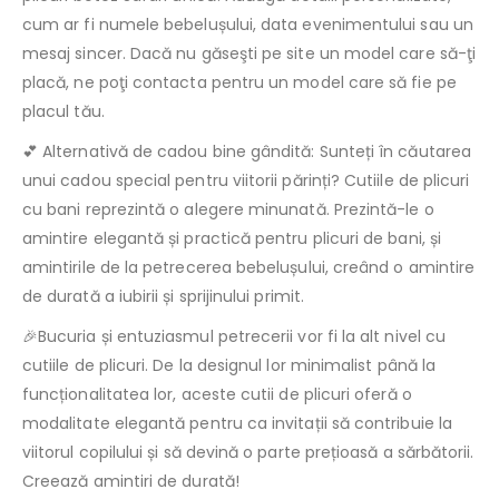
cum ar fi numele bebelușului, data evenimentului sau un
mesaj sincer. Dacă nu găseşti pe site un model care să-ţi
placă, ne poţi contacta pentru un model care să fie pe
placul tău.
💕 Alternativă de cadou bine gândită: Sunteți în căutarea
unui cadou special pentru viitorii părinți? Cutiile de plicuri
cu bani reprezintă o alegere minunată. Prezintă-le o
amintire elegantă și practică pentru plicuri de bani, și
amintirile de la petrecerea bebelușului, creând o amintire
de durată a iubirii și sprijinului primit.
🎉Bucuria și entuziasmul petrecerii vor fi la alt nivel cu
cutiile de plicuri. De la designul lor minimalist până la
funcționalitatea lor, aceste cutii de plicuri oferă o
modalitate elegantă pentru ca invitații să contribuie la
viitorul copilului și să devină o parte prețioasă a sărbătorii.
Creează amintiri de durată!