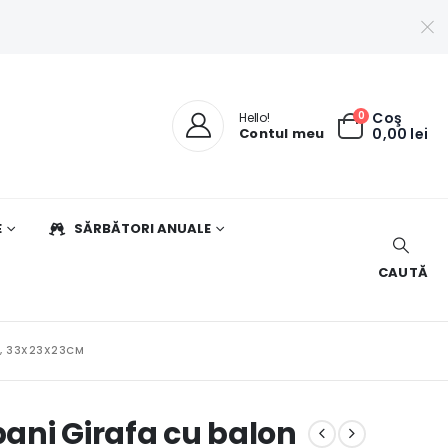
0
Coş
Hello!
Contul meu
0,00
lei
E
SĂRBĂTORI ANUALE
CAUTĂ
G, 33X23X23CM
bani Girafa cu balon