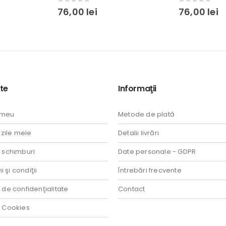
0
out of 5
0
out of 5
76,00
lei
76,00
lei
te
Informaţii
 meu
Metode de plată
ile mele
Detalii livrări
i schimburi
Date personale - GDPR
 şi condiţii
Întrebări frecvente
a de confidenţialitate
Contact
a Cookies