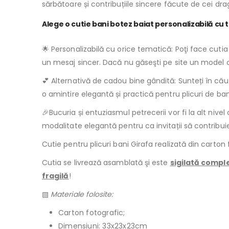
sărbătoare și contribuțiile sincere făcute de cei drag
Alege o cutie bani botez baiat personalizabilă cu t
🌟 Personalizabilă cu orice tematică: Poţi face cuti
un mesaj sincer. Dacă nu găseşti pe site un model c
💕 Alternativă de cadou bine gândită: Sunteți în căut
o amintire elegantă și practică pentru plicuri de bani,
🎉Bucuria și entuziasmul petrecerii vor fi la alt nivel 
modalitate elegantă pentru ca invitații să contribuie 
Cutie pentru plicuri bani Girafa realizată din carton 
Cutia se livrează asamblată şi este
sigilată compl
fragilă
!
▧
Materiale folosite:
Carton fotografic;
Dimensiuni: 33x23x23cm