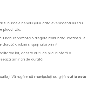
m ar fi numele bebelușului, data evenimentului sau
e placul tău.
i cu bani reprezintă o alegere minunată. Prezintă-le
rată a iubirii și sprijinului primit.
nalitatea lor, aceste cutii de plicuri oferă o
Creează amintiri de durată!
curile). Vă rugăm să manipulaţi cu grijă,
cutia este