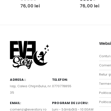
4.00
out of 5
0
out of 5
76,00
lei
76,00
lei
Websi
Contul
Comenz
Retur ş
ADRESA::
TELEFON:
Termeni
Iaşi, Calea Chişinăului, nr.
0770778855
35
Politic
Politic
EMAIL:
PROGRAM DE LUCRU:
comenzi@evestory.ro
Luni - Sâmbătă - 10:00AM