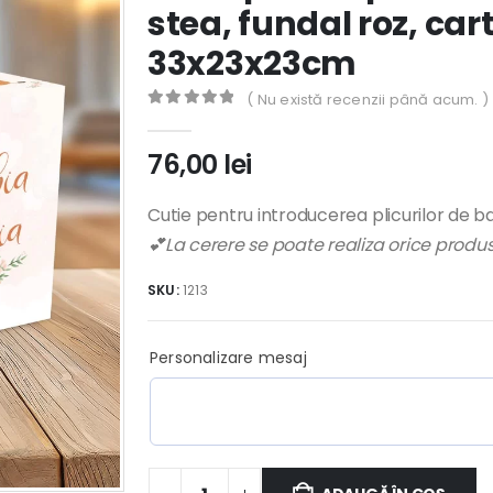
stea, fundal roz, car
33x23x23cm
( Nu există recenzii până acum. )
0
out of 5
76,00
lei
Cutie pentru introducerea plicurilor de ban
💕La cerere se poate realiza orice prod
SKU:
1213
Personalizare mesaj