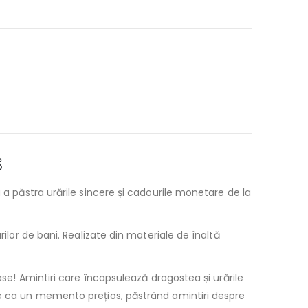

 a păstra urările sincere și cadourile monetare de la
rilor de bani. Realizate din materiale de înaltă
ase! Amintiri care încapsulează dragostea și urările
te ca un memento prețios, păstrând amintiri despre