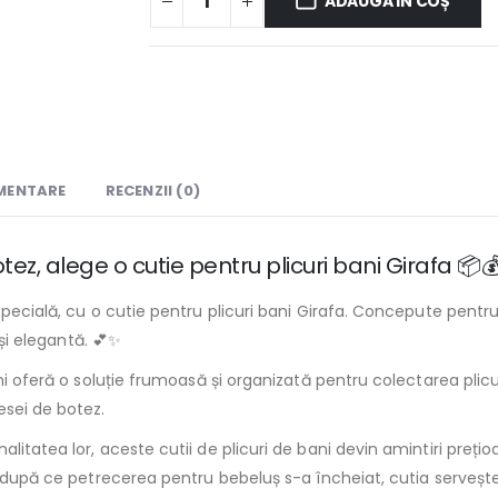
ADAUGĂ ÎN COȘ
IMENTARE
RECENZII (0)
ez, alege o cutie pentru plicuri bani Girafa 📦
specială, cu o cutie pentru plicuri bani Girafa. Concepute pentru
 și elegantă. 💕✨
ani oferă o soluție frumoasă și organizată pentru colectarea plicu
esei de botez.
itatea lor, aceste cutii de plicuri de bani devin amintiri prețio
mp după ce petrecerea pentru bebeluș s-a încheiat, cutia serveș