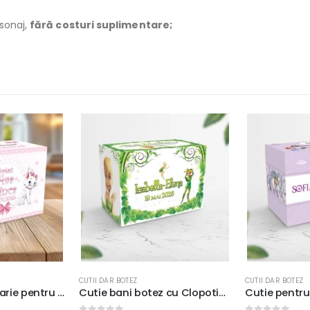
rsonaj,
fără costuri suplimentare;
CUTII DAR BOTEZ
CUTII DAR BOTEZ
Cutie bani botez cu Clopotica, carton fotografic 300g, 33x23x23cm
Cutie pentru plicuri botez Printesa Sofia, 33x23x23cm, carton lucios 300g