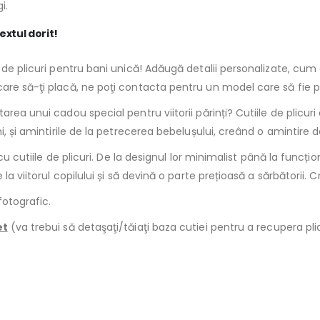
i.
extul dorit!
a de plicuri pentru bani unică! Adăugă detalii personalizate, cu
are să-ţi placă, ne poţi contacta pentru un model care să fie p
area unui cadou special pentru viitorii părinți? Cutiile de plicur
 și amintirile de la petrecerea bebelușului, creând o amintire de du
cu cutiile de plicuri. De la designul lor minimalist până la funcțio
la viitorul copilului și să devină o parte prețioasă a sărbătorii. 
fotografic.
et
(va trebui să detaşaţi/tăiaţi baza cutiei pentru a recupera pli