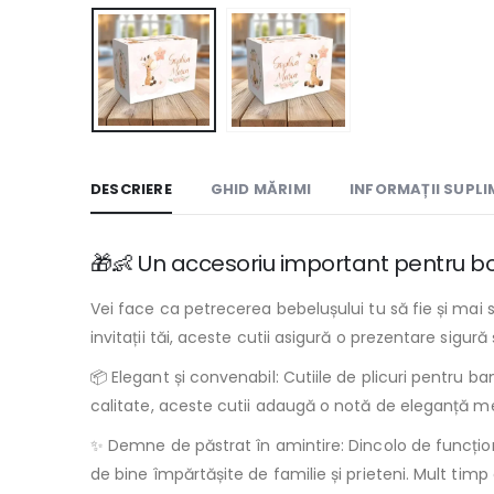
DESCRIERE
GHID MĂRIMI
INFORMAȚII SUPL
🎁👶 Un accesoriu important pentru bot
Vei face ca petrecerea bebelușului tu să fie și mai 
invitații tăi, aceste cutii asigură o prezentare sigură
📦 Elegant și convenabil: Cutiile de plicuri pentru b
calitate, aceste cutii adaugă o notă de eleganță m
✨ Demne de păstrat în amintire: Dincolo de funcțional
de bine împărtășite de familie și prieteni. Mult ti