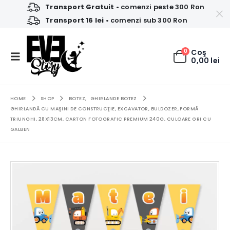
Transport Gratuit
• comenzi peste 300 Ron
Transport 16 lei
• comenzi sub 300 Ron
0
Coş
0,00
lei
HOME
SHOP
BOTEZ
,
GHIRLANDE BOTEZ
GHIRLANDĂ CU MAŞINI DE CONSTRUCŢIE, EXCAVATOR, BULDOZER, FORMĂ
TRIUNGHI, 28X13CM, CARTON FOTOGRAFIC PREMIUM 240G, CULOARE GRI CU
GALBEN