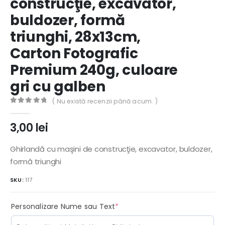
construcţie, excavator,
buldozer, formă
triunghi, 28x13cm,
Carton Fotografic
Premium 240g, culoare
gri cu galben
( Nu există recenzii până acum. )
0
out of 5
3,00
lei
Ghirlandă cu maşini de construcţie, excavator, buldozer,
formă triunghi
SKU:
117
(required)
Personalizare Nume sau Text
*