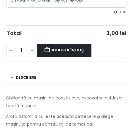
0,00
lei
Total
3,00
lei
ADAUGĂ ÎN COȘ
DESCRIERE
Ghirlandă cu maşini de construcţie, excavator, buldozer,
formă triunghi
Arată tuturor a cui este această petrecere şi alege
maşinuţe pentru construcţii ca tematică!