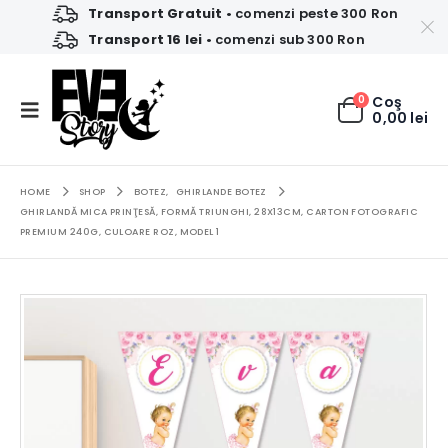
Transport Gratuit
• comenzi peste 300 Ron
Transport 16 lei
• comenzi sub 300 Ron
0
Coş
0,00
lei
HOME
SHOP
BOTEZ
,
GHIRLANDE BOTEZ
GHIRLANDĂ MICA PRINŢESĂ, FORMĂ TRIUNGHI, 28X13CM, CARTON FOTOGRAFIC
PREMIUM 240G, CULOARE ROZ, MODEL 1