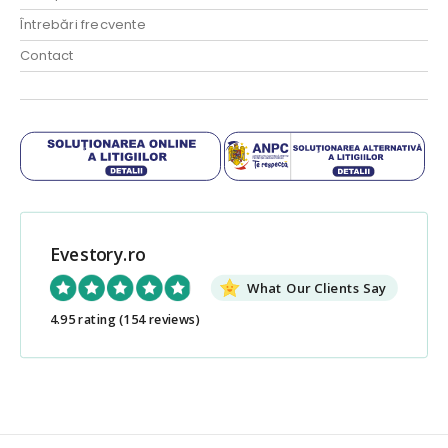
Întrebări frecvente
Contact
Evestory.ro
What Our Clients Say
4.95 rating
(154 reviews)