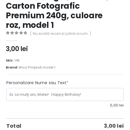
Carton Fotografic
Premium 240g, culoare
roz, model 1
( Nu există recenzii până acum. )
0
out of 5
3,00
lei
SKU:
145
Brand:
Mica Prinţesă model 1
(required)
Personalizare Nume sau Text
*
0,00
lei
Total
3,00
lei