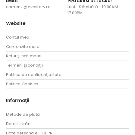
EMAIL:
PROGRAM DE LUCRU:
comenzi@evestory.ro
Luni - Sâmbătă - 10:00AM -
17:00PM
Website
Contul meu
Comenzile mele
Retur şi schimburi
Termeni şi condiţii
Politica de confidenţialitate
Politica Cookies
Informaţii
Metode de plată
Detalii livrări
Date personale - GDPR