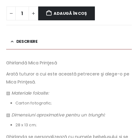
ADAUGĂ ÎN COȘ
DESCRIERE
Ghirlandă Mica Prinţesă
Arată tuturor a cui este această petrecere şi alege-o pe
Mica Prinţesă.
▧
Materiale folosite:
Carton fotografic;
▧
Dimensiuni aproximative pentru un triunghi:
28 x 13 cm;
Ghirlanda se personalizează cu numele bebeluşului şi se