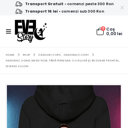
Transport Gratuit
• comenzi peste 300 Ron
Transport 16 lei
• comenzi sub 300 Ron
0
Coş
0,00
lei
HOME
SHOP
CADOURI COPII
,
HANORACE COPII
HANORAC LIONEL MESSI POSE, FĂRĂ FERMOAR, CU GLUGĂ ŞI BUZUNAR FRONTAL,
DIVERSE CULORI