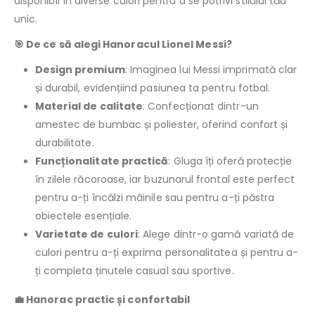
disponibil în diverse culori pentru a se potrivi stilului tău
unic.
🎯 De ce să alegi Hanoracul Lionel Messi?
Design premium
: Imaginea lui Messi imprimată clar
și durabil, evidențiind pasiunea ta pentru fotbal.
Material de calitate
: Confecționat dintr-un
amestec de bumbac și poliester, oferind confort și
durabilitate.
Funcționalitate practică
: Gluga îți oferă protecție
în zilele răcoroase, iar buzunarul frontal este perfect
pentru a-ți încălzi mâinile sau pentru a-ți păstra
obiectele esențiale.
Varietate de culori
: Alege dintr-o gamă variată de
culori pentru a-ți exprima personalitatea și pentru a-
ți completa ținutele casual sau sportive.
💼 Hanorac practic și confortabil