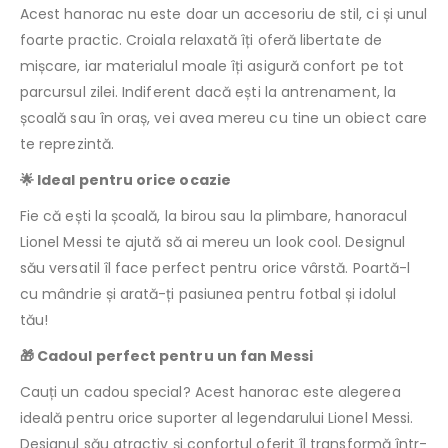
Acest hanorac nu este doar un accesoriu de stil, ci și unul
foarte practic. Croiala relaxată îți oferă libertate de
mișcare, iar materialul moale îți asigură confort pe tot
parcursul zilei. Indiferent dacă ești la antrenament, la
școală sau în oraș, vei avea mereu cu tine un obiect care
te reprezintă.
🌟 Ideal pentru orice ocazie
Fie că ești la școală, la birou sau la plimbare, hanoracul
Lionel Messi te ajută să ai mereu un look cool. Designul
său versatil îl face perfect pentru orice vârstă. Poartă-l
cu mândrie și arată-ți pasiunea pentru fotbal și idolul
tău!
🎁 Cadoul perfect pentru un fan Messi
Cauți un cadou special? Acest hanorac este alegerea
ideală pentru orice suporter al legendarului Lionel Messi.
Designul său atractiv și confortul oferit îl transformă într-