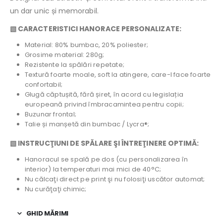
un dar unic și memorabil.
▧ CARACTERISTICI HANORACE PERSONALIZATE:
Material: 80% bumbac, 20% poliester;
Grosime material: 280g;
Rezistente la spălări repetate;
Textură foarte moale, soft la atingere, care-l face foarte
confortabil;
Glugă căptușită, fără șiret, în acord cu legislația
europeană privind îmbracamintea pentru copii;
Buzunar frontal;
Talie și manșetă din bumbac / Lycra®;
▧ INSTRUCŢIUNI DE SPĂLARE ŞI ÎNTREŢINERE OPTIMĂ:
Hanoracul se spală pe dos (cu personalizarea în
interior) la temperaturi mai mici de 40°C;
Nu călcaţi direct pe print şi nu folosiţi uscător automat;
Nu curăţaţi chimic;
GHID MĂRIMI