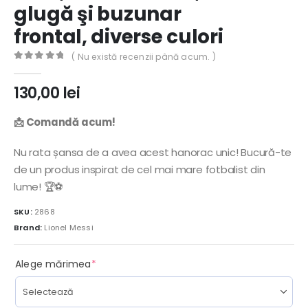
glugă şi buzunar
frontal, diverse culori
( Nu există recenzii până acum. )
0
out of 5
130,00
lei
📩 Comandă acum!
Nu rata șansa de a avea acest hanorac unic! Bucură-te
de un produs inspirat de cel mai mare fotbalist din
lume! 🏆⚽
SKU:
2868
Brand:
Lionel Messi
(required)
Alege mărimea
*