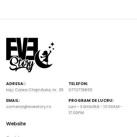
ADRESA::
TELEFON:
Iaşi, Calea Chişinăului, nr. 35
0770778855
EMAIL:
PROGRAM DE LUCRU:
comenzi@evestory.ro
Luni - Sâmbătă - 10:00AM -
17:00PM
Website