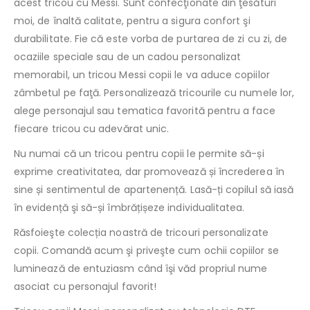
acest tricou cu Messi. Sunt confecţionate din ţesături
moi, de înaltă calitate, pentru a sigura confort şi
durabilitate. Fie că este vorba de purtarea de zi cu zi, de
ocaziile speciale sau de un cadou personalizat
memorabil, un tricou Messi copii le va aduce copiilor
zâmbetul pe faţă. Personalizează tricourile cu numele lor,
alege personajul sau tematica favorită pentru a face
fiecare tricou cu adevărat unic.
Nu numai că un tricou pentru copii le permite să-și
exprime creativitatea, dar promovează și încrederea în
sine și sentimentul de apartenență. Lasă-ți copilul să iasă
în evidență şi să-și îmbrățișeze individualitatea.
Răsfoieşte colecția noastră de tricouri personalizate
copii. Comandă acum şi priveşte cum ochii copiilor se
luminează de entuziasm când îşi văd propriul nume
asociat cu personajul favorit!