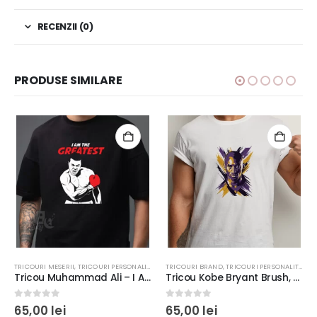
RECENZII (0)
PRODUSE SIMILARE
TRICOURI MESERII
,
TRICOURI PERSONALITĂŢI
TRICOURI BRAND
,
TRICOURI PERSONALITĂŢI
Tricou Muhammad Ali – I Am The Greatest, barbati, culoare negru/alb, bumbac 100%, regular fit, rezistent la spălări
Tricou Kobe Bryant Brush, rezistent la spălări, bumbac 100%, Regular Fit, culoare alb/negru
0
out of 5
0
out of 5
65,00
lei
65,00
lei