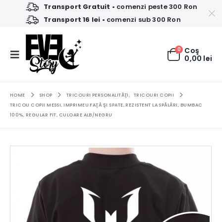
Transport Gratuit
• comenzi peste 300 Ron
Transport 16 lei
• comenzi sub 300 Ron
0
Coş
0,00
lei
HOME
SHOP
TRICOURI PERSONALITĂŢI
,
TRICOURI COPII
TRICOU COPII MESSI, IMPRIMEU FAŢĂ ŞI SPATE, REZISTENT LA SPĂLĂRI, BUMBAC
100%, REGULAR FIT, CULOARE ALB/NEGRU