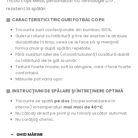
Tricou copii Messi, personalizat cu tehnologie DTF,
rezistent la spălări.
▧ CARACTERISTICI TRICOURI FOTBAL COPII:
Tricourile sunt confecţionate din bumbac 100%;
Gulerul rotund cu întăritură şi fire de elastan le atribuie
durabilitate în timp, ceea ce le face să-şi menţină
forma chiar şi după spălări repetate;
Fără cusături laterale (croială tubulară) cusătură dublă
cu întăritură de la gât la umăr;
Textură foarte moale, soft la atingere, care-l face foarte
confortabil;
Măsurile pot varia uşor;
▧ INSTRUCŢIUNI DE SPĂLARE ŞI ÎNTREŢINERE OPTIMĂ
Tricourile se spală
pe dos
(cu personalizarea în
interior) la temperaturi
mai mici de 40°C
;
Nu călcaţi direct pe print şi nu folosiţi uscător automat;
Nu curăţaţi chimic;
GHID MĂRIMI