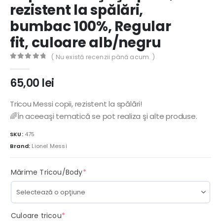
rezistent la spălări,
bumbac 100%, Regular
fit, culoare alb/negru
( Nu există recenzii până acum. )
0
out of 5
65,00
lei
Tricou Messi copii, rezistent la spălări!
🌈În aceeaşi tematică se pot realiza şi alte produse.
SKU:
475
Brand:
Lionel Messi
(required)
Mărime Tricou/Body
*
(required)
Culoare tricou
*