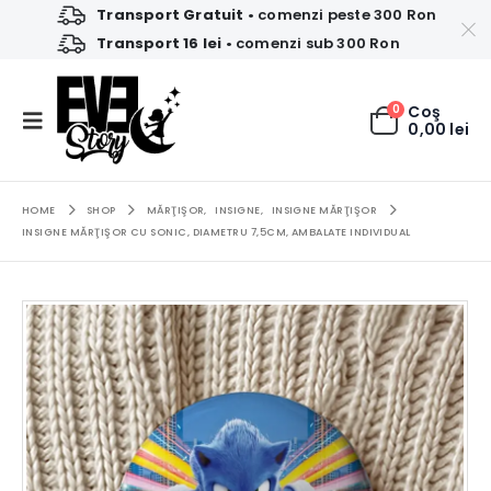
Transport Gratuit
• comenzi peste 300 Ron
Transport 16 lei
• comenzi sub 300 Ron
0
Coş
0,00
lei
HOME
SHOP
MĂRŢIŞOR
,
INSIGNE
,
INSIGNE MĂRŢIŞOR
INSIGNE MĂRŢIŞOR CU SONIC, DIAMETRU 7,5CM, AMBALATE INDIVIDUAL