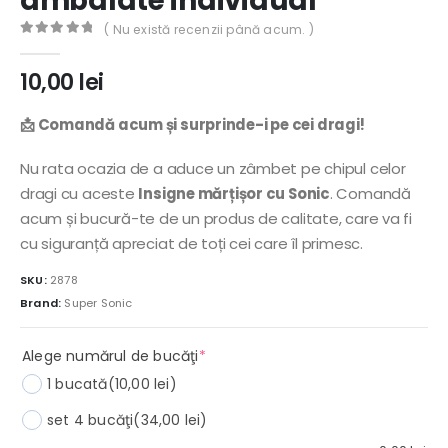
ambalate individual
( Nu există recenzii până acum. )
0
out of 5
10,00
lei
📩 Comandă acum și surprinde-i pe cei dragi!
Nu rata ocazia de a aduce un zâmbet pe chipul celor
dragi cu aceste
Insigne mărțișor cu Sonic
. Comandă
acum și bucură-te de un produs de calitate, care va fi
cu siguranță apreciat de toți cei care îl primesc.
SKU:
2878
Brand:
Super Sonic
(required)
Alege numărul de bucăţi
*
1 bucată
(10,00 lei)
set 4 bucăţi
(34,00 lei)