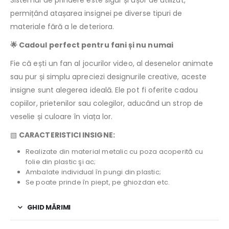
Sistemul de prindere este sigur și ușor de utilizat,
permițând atașarea insignei pe diverse tipuri de
materiale fără a le deteriora.
🌟 Cadoul perfect pentru fani și nu numai
Fie că ești un fan al jocurilor video, al desenelor animate
sau pur și simplu apreciezi designurile creative, aceste
insigne sunt alegerea ideală. Ele pot fi oferite cadou
copiilor, prietenilor sau colegilor, aducând un strop de
veselie și culoare în viața lor.
▧
CARACTERISTICI INSIGNE:
Realizate din material metalic cu poza acoperită cu
folie din plastic şi ac;
Ambalate individual în pungi din plastic;
Se poate prinde în piept, pe ghiozdan etc.
GHID MĂRIMI