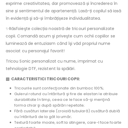
exprime creativitatea, dar promovează și încrederea în
sine și sentimentul de apartenență. Lasă-ți copilul să iasă
în evidență şi să-și îmbrățișeze individualitatea.
✨Răsfoieşte colecția noastră de tricouri personalizate
copii. Comandă acum şi priveşte cum ochii copiilor se
luminează de entuziasm când îşi văd propriul nume
asociat cu personajul favorit!
Tricou Sonic personalizat cu nume, imprimat cu
tehnologie DTF, rezistent la spălări.
▧ CARACTERISTICI TRICOURI COPII:
Tricourile sunt confecţionate din bumbac 100%;
Gulerul rotund cu întăritură şi fire de elastan le atribuie
durabilitate în timp, ceea ce le face să-şi menţină
forma chiar şi după spălări repetate;
Fără cusături laterale (croială tubulară) cusătură dublă
cu întăritură de la gât la umăr;
Textură foarte moale, soft la atingere, care-l face foarte