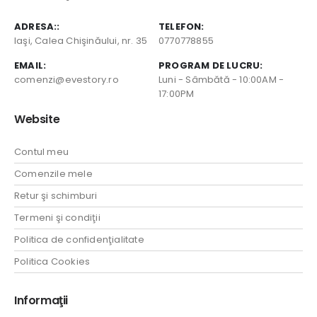
ADRESA::
TELEFON:
Iaşi, Calea Chişinăului, nr. 35
0770778855
EMAIL:
PROGRAM DE LUCRU:
comenzi@evestory.ro
Luni - Sâmbătă - 10:00AM -
17:00PM
Website
Contul meu
Comenzile mele
Retur şi schimburi
Termeni şi condiţii
Politica de confidenţialitate
Politica Cookies
Informaţii