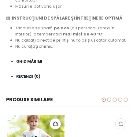
confortabil;
Măsurile pot varia uşor;
▧ INSTRUCŢIUNI DE SPĂLARE ŞI ÎNTREŢINERE OPTIMĂ
Tricourile se spală
pe dos
(cu personalizarea în
interior) la temperaturi
mai mici de 40°C
;
Nu călcaţi direct pe print şi nu folosiţi uscător automat;
Nu curăţaţi chimic;
GHID MĂRIMI
RECENZII (0)
PRODUSE SIMILARE