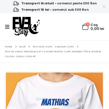
Transport Gratuit
• comenzi peste 300 Ron
Transport 16 lei
• comenzi sub 300 Ron
0
Coş
0,00
lei
HOME
SHOP
TRICOURI COPII
,
CADOURI COPII
TRICOU SONIC PERSONALIZAT CU NUME PENTRU COPII, BUMBAC 100%, DIVERSE
CULORI, CADOU COPII #1