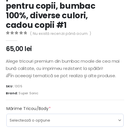
pentru copii, bumbac
100%, diverse culori,
cadou copii #1
( Nu există recenzii până acum. )
0
out of 5
65,00
lei
Alege tricouri premium din bumbac moale de cea mai
bună calitate, cu imprimeu rezistent la spălări!
🌈În aceeaşi tematică se pot realiza şi alte produse.
SKU:
1305
Brand:
Super Sonic
(required)
Mărime Tricou/Body
*