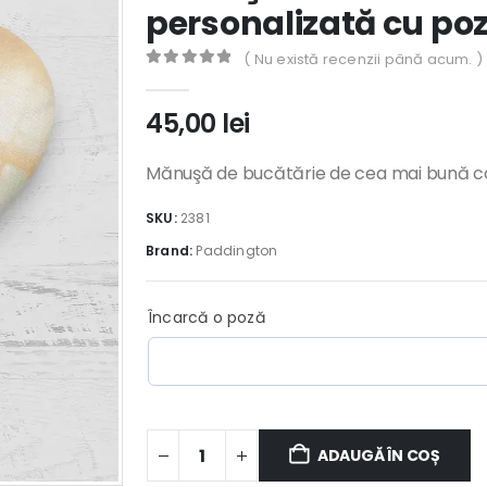
personalizată cu poz
( Nu există recenzii până acum. )
0
out of 5
45,00
lei
Mănuşă de bucătărie de cea mai bună cal
SKU:
2381
Brand:
Paddington
Încarcă o poză
ADAUGĂ ÎN COȘ