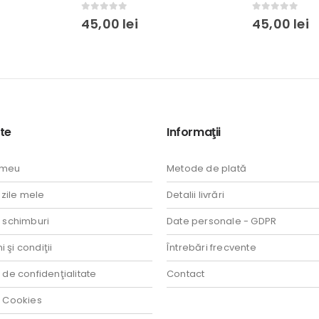
0
out of 5
0
out of 5
45,00
lei
45,00
lei
te
Informaţii
 meu
Metode de plată
ile mele
Detalii livrări
i schimburi
Date personale - GDPR
 şi condiţii
Întrebări frecvente
a de confidenţialitate
Contact
a Cookies