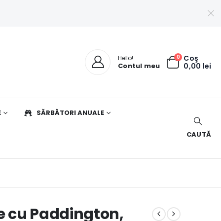
0
Coş
Hello!
Contul meu
0,00
lei
E
SĂRBĂTORI ANUALE
CAUTĂ
e cu Paddington,