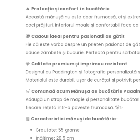
🔥
Protecție și confort în bucătărie
Această mănușă nu este doar frumoasă, ci și extrem 
coci prăjituri. Interiorul moale și confortabil face ca
🎁
Cadoul ideal pentru pasionații de gătit
Fie că este vorba despre un prieten pasionat de gă
aduce zâmbete și bucurie. Perfectă pentru sărbători,
💎
Calitate premium și imprimeu rezistent
Designul cu Paddington și fotografia personalizată su
Materialul este durabil, ușor de curățat și potrivit pent
🛒
Comandă acum Mănușa de bucătărie Padding
Adaugă un strop de magie și personalitate bucătări
fiecare rețetă într-o poveste frumoasă. 🐻✨
▧
Caracteristici mănuşi de bucătărie:
Greutate: 55 grame
Înălţime: 28,5 cm