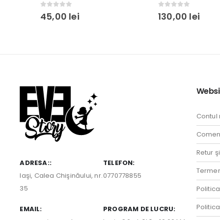
0
out of 5
0
out of 5
130,00
lei
45,00
lei
Websi
Contul
Comenz
Retur ş
ADRESA::
TELEFON:
Termeni
Iaşi, Calea Chişinăului, nr.
0770778855
35
Politic
Politic
EMAIL:
PROGRAM DE LUCRU: