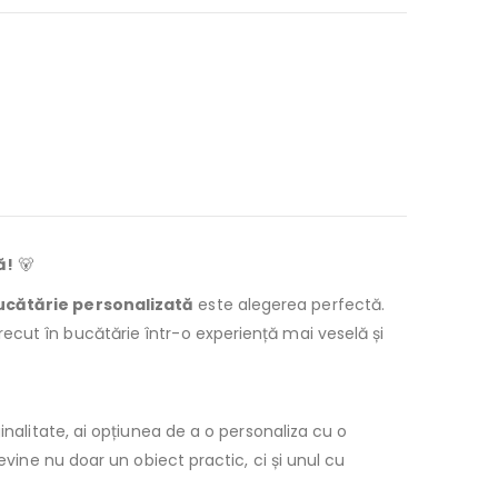
ă!
🐻
cătărie personalizată
este alegerea perfectă.
ecut în bucătărie într-o experiență mai veselă și
inalitate, ai opțiunea de a o personaliza cu o
evine nu doar un obiect practic, ci și unul cu