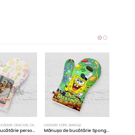
ĂCIUN
ŞI
ANUŞI
,
MANUŞI
CADOURI COPII
,
CĂNI CU PERSONAJE
CADOURI CO
Mănușa de bucătărie SpongeBob, personalizată cu nume, culoare alb
Cană cu Paddington personalizată cu nume, ceramică, 350ml, cadou copii