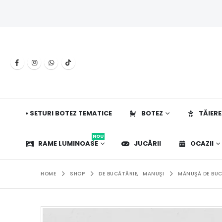
• SETURI BOTEZ TEMATICE
BOTEZ
TĂIERE
NOU
RAME LUMINOASE
JUCĂRII
OCAZII
HOME
SHOP
DE BUCĂTĂRIE
,
MANUŞI
MĂNUŞĂ DE BUC