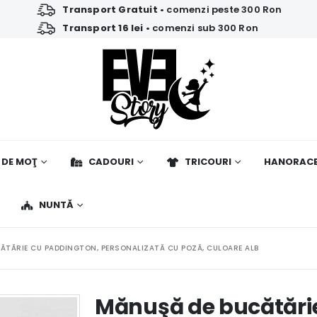
Transport Gratuit
• comenzi peste 300 Ron
Transport 16 lei
• comenzi sub 300 Ron
 DE MOŢ
CADOURI
TRICOURI
HANORAC
NUNTĂ
ĂTĂRIE CU PADDINGTON, PERSONALIZATĂ CU POZĂ, CULOARE ALB
Mănuşă de bucătări