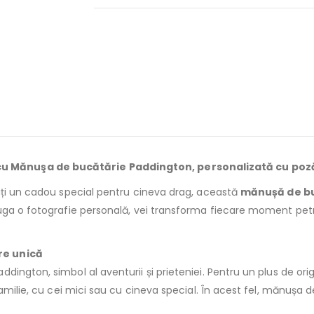
u Mănuşa de bucătărie Paddington, personalizată cu poz
uți un cadou special pentru cineva drag, această
mănușă de bu
uga o fotografie personală, vei transforma fiecare moment petr
re unică
ington, simbol al aventurii și prieteniei. Pentru un plus de orig
amilie, cu cei mici sau cu cineva special. În acest fel, mănușa d