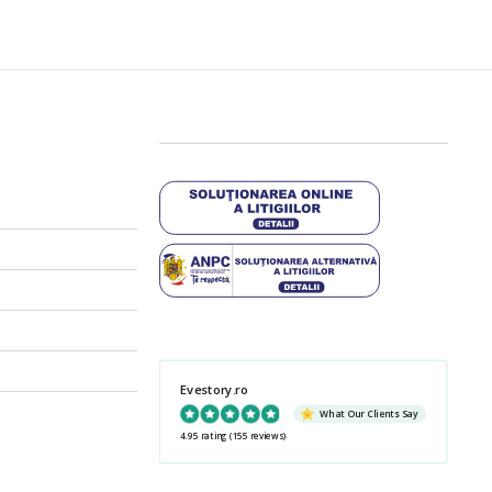
Evestory.ro
What Our Clients Say
4.95 rating
(155 reviews)