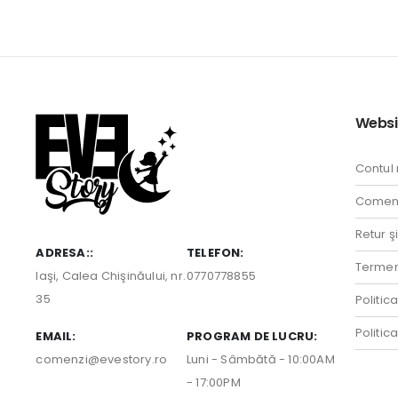
Websi
Contul
Comenz
Retur ş
ADRESA::
TELEFON:
Termeni
Iaşi, Calea Chişinăului, nr.
0770778855
35
Politic
Politic
EMAIL:
PROGRAM DE LUCRU:
comenzi@evestory.ro
Luni - Sâmbătă - 10:00AM
- 17:00PM