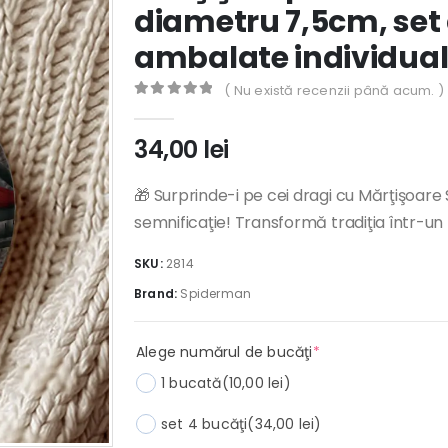
diametru 7,5cm, set 
ambalate individua
( Nu există recenzii până acum. )
0
out of 5
34,00
lei
🎁 Surprinde-i pe cei dragi cu Mărţişoare
semnificaţie! Transformă tradiţia într-u
SKU:
2814
Brand:
Spiderman
(required)
Alege numărul de bucăţi
*
1 bucată
(10,00 lei)
set 4 bucăţi
(34,00 lei)