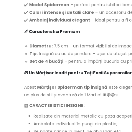
✔️
Model Spiderman
– perfect pentru iubitorii benz
✔️
Culori intense și detalii clare
– un accesoriu de
✔️
Ambalaj individual elegant
– ideal pentru a fi 
📏
Caracteristici Premium
🔹
Diametru:
7,5 cm – un format vizibil și de impac
🔹
Tip:
Insignă cu ac de prindere – ușor de atașat p
🔹
Set de 4 bucăți
– pentru a împărți bucuria cu prie
🎁
Un Mărțișor Inedit pentru Toți Fanii Supereroilor
Acest
Mărțișor Spiderman tip insignă
este aleger
un plus de stil și aventură de 1 Martie! 🕷️🔴🔵✨
▧
CARACTERISTICI INSIGNE:
Realizate din material metalic cu poza acoperită
Ambalate individual în pungi din plastic;
Se poate prinde în piept, pe ghiozdan etc.