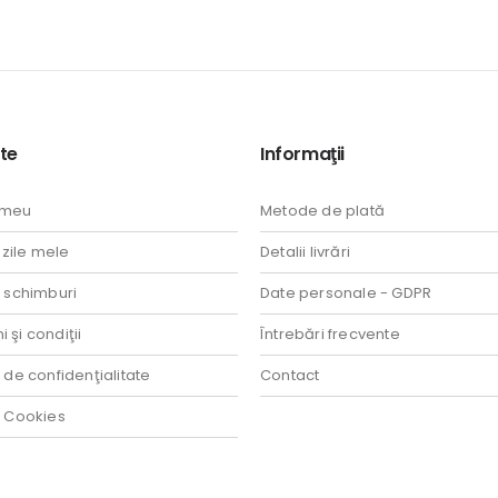
te
Informaţii
 meu
Metode de plată
ile mele
Detalii livrări
i schimburi
Date personale - GDPR
 şi condiţii
Întrebări frecvente
a de confidenţialitate
Contact
a Cookies