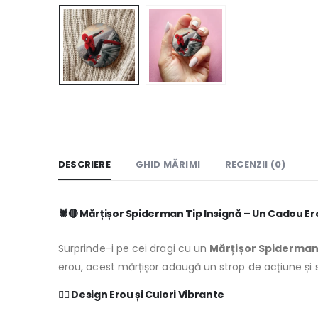
DESCRIERE
GHID MĂRIMI
RECENZII (0)
🕷️🔴
Mărțișor Spiderman Tip Insignă – Un Cadou Ero
Surprinde-i pe cei dragi cu un
Mărțișor Spiderma
erou, acest mărțișor adaugă un strop de acțiune și sti
🦸‍♂️
Design Erou și Culori Vibrante