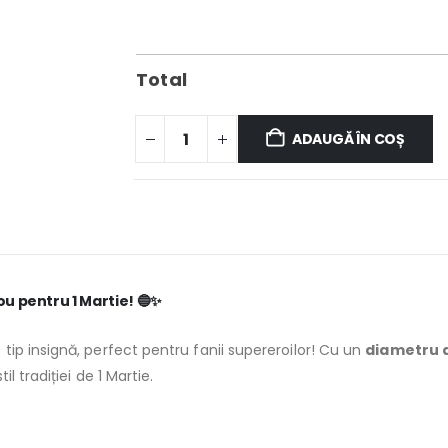
Total
ADAUGĂ ÎN COȘ
u pentru 1 Martie!
🔵✨
n
tip insignă, perfect pentru fanii supereroilor! Cu un
diametru 
l tradiției de 1 Martie.