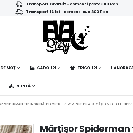
Transport Gratuit
• comenzi peste 300 Ron
Transport 16 lei
• comenzi sub 300 Ron
 DE MOŢ
CADOURI
TRICOURI
HANORAC
NUNTĂ
R SPIDERMAN TIP INSIGNĂ, DIAMETRU 7,5CM, SET DE 4 BUCĂŢI AMBALATE INDIV
Mărţişor Spiderman t