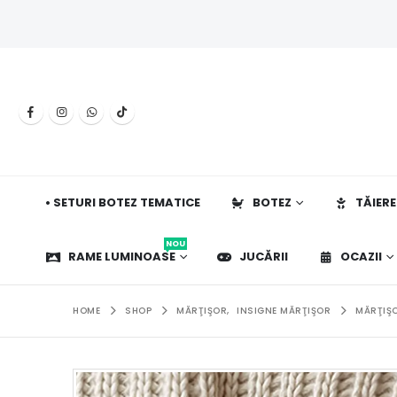
• SETURI BOTEZ TEMATICE
BOTEZ
TĂIERE
NOU
RAME LUMINOASE
JUCĂRII
OCAZII
HOME
SHOP
MĂRŢIŞOR
,
INSIGNE MĂRŢIŞOR
MĂRŢIŞO