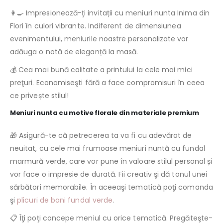
👩‍🍳 Impresionează-ţi invitații cu meniuri nunta Inima din
Flori în culori vibrante. Indiferent de dimensiunea
evenimentului, meniurile noastre personalizate vor
adăuga o notă de eleganță la masă.
💰 Cea mai bună calitate a printului la cele mai mici
preţuri. Economiseşti fără a face compromisuri în ceea
ce privește stilul!
Meniuri nunta cu motive florale din materiale premium
🎁 Asigură-te că petrecerea ta va fi cu adevărat de
neuitat, cu cele mai frumoase meniuri nuntă cu fundal
marmură verde, care vor pune în valoare stilul personal și
vor face o impresie de durată. Fii creativ şi dă tonul unei
sărbători memorabile. În aceeaşi tematică poţi comanda
şi
plicuri de bani fundal verde
.
📋 Îţi poţi concepe meniul cu orice tematică. Pregăteşte-