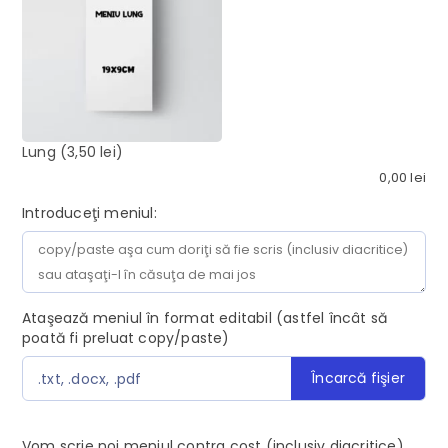
Lung
(3,50 lei)
0,00
lei
Introduceţi meniul:
Ataşează meniul în format editabil (astfel încât să
poată fi preluat copy/paste)
Încarcă fişier
.txt, .docx, .pdf
Vom scrie noi meniul contra cost (inclusiv diacritice)