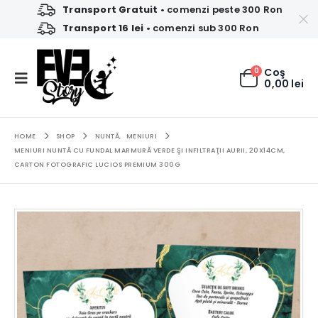
Transport Gratuit
• comenzi peste 300 Ron
Transport 16 lei
• comenzi sub 300 Ron
0
Coş
0,00
lei
HOME
SHOP
NUNTĂ
,
MENIURI
MENIURI NUNTĂ CU FUNDAL MARMURĂ VERDE ŞI INFILTRAŢII AURII, 20X14CM,
CARTON FOTOGRAFIC LUCIOS PREMIUM 300G