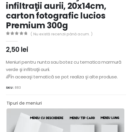
infiltraţii aurii, 20x14cm,
carton fotografic lucios
Premium 300g
( Nu există recenzii până acum. )
0
out of 5
2,50
lei
Meniuri pentru nunta sau botez cu tematica marmură
verde şi infiltraţii aurii.
🌈În aceeaşi tematică se pot realiza şi alte produse.
SKU:
883
Tipuri de meniuri