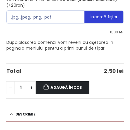
(+20ron)
Încarcă fişier
.jpg, .jpeg, .png, .pdf
0,00
lei
După plasarea comenzii vom reveni cu aşezarea în
pagină a meniului pentru a primi bunul de tipar.
Total
2,50
lei
ADAUGĂ ÎN COȘ
DESCRIERE