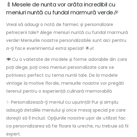
🍼Mesele de nunta vor arăta incredibil cu
meniuri nuntă cu fundal marmură verde🎉
Vreai să adaugi o notă de farmec și personalizare
petrecerii tale? Alege meniuri nuntă cu fundal marmură
verde! Meniurile noastre personalizabile sunt aici pentru
a-ţi face evenimentul extra special! 🌟👶
🍽️ Cu o varietate de modele și forme adorabile din care
poți alege, poți crea meniuri personalizate care se
potrivesc perfect cu tema nuntii tale. De la modele
vintage la motive florale, meniurile noastre vor pregăti
terenul pentru o experiență culinară memorabilă.
✨ Personalizează-ţi meniul cu ușurință! Pur și simplu
adaugă detaliile meniului şi orice mesaj special pe care
doreşti să îl incluzi. Opţiunile noastre ușor de utilizat fac
ca personalizarea să fie floare la ureche, nu trebuie să fii
expert.