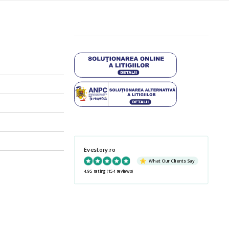
Evestory.ro
What Our Clients Say
4.95 rating
(154 reviews)