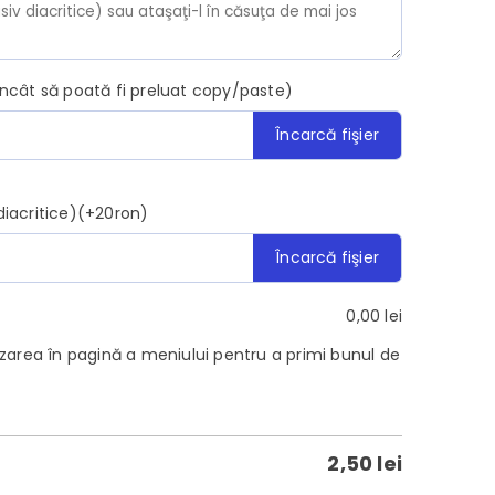
încât să poată fi preluat copy/paste)
Încarcă fişier
diacritice)(+20ron)
Încarcă fişier
0,00
lei
area în pagină a meniului pentru a primi bunul de
2,50
lei