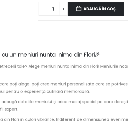
ADAUGĂ ÎN COȘ
 cu un meniuri nunta Inima din Flori🎉
recerii tale? Alege meniuri nunta Inima din Flori! Meniurile noas
care poți alege, poți crea meniuri personalizate care se potrive
enul pentru o experiență culinară memorabilă.
adaugă detaliile meniului şi orice mesaj special pe care doreşti s
ii expert.
ima din Flori în culori vibrante. Indiferent de dimensiunea eveni