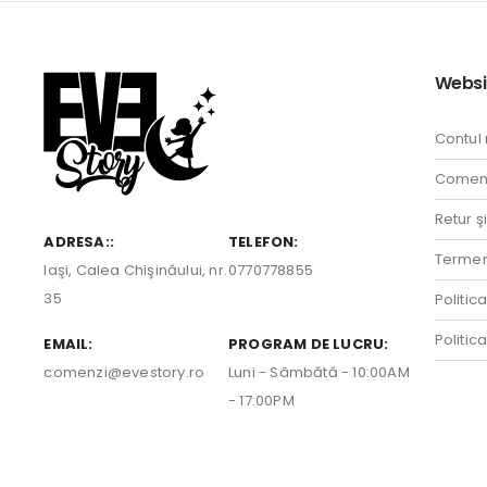
Websi
Contul
Comenz
Retur ş
ADRESA::
TELEFON:
Termeni
Iaşi, Calea Chişinăului, nr.
0770778855
35
Politic
Politic
EMAIL:
PROGRAM DE LUCRU:
comenzi@evestory.ro
Luni - Sâmbătă - 10:00AM
- 17:00PM