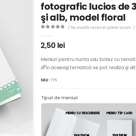
fotografic lucios de 
şi alb, model floral
( Nu există recenzii până acum. )
0
out of 5
2,50
lei
Meniuri pentru nunta sau botez cu tematica
🌈În aceeaşi tematică se pot realiza şi al
SKU:
775
Tipuri de meniuri