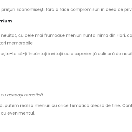
 preţuri. Economiseşti fără a face compromisuri în ceea ce prive
remium
neuitat, cu cele mai frumoase meniuri nunta Inima din Flori, care
ători memorabile.
eşte-te să-ţi încântați invitații cu o experiență culinară de neu
 cu aceeaşi tematică.
, putem realiza meniuri cu orice tematică aleasă de tine. Cont
a cu evenimentul.