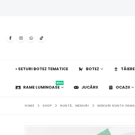
• SETURI BOTEZ TEMATICE
BOTEZ
TĂIERE
NOU
RAME LUMINOASE
JUCĂRII
OCAZII
HOME
SHOP
NUNTĂ
,
MENIURI
MENIURI NUNTA INIMA