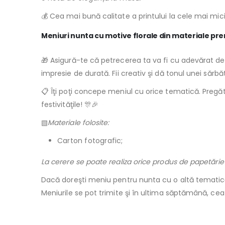
💰 Cea mai bună calitate a printului la cele mai mici
Meniuri nunta cu motive florale din materiale p
🎁 Asigură-te că petrecerea ta va fi cu adevărat de 
impresie de durată. Fii creativ şi dă tonul unei sărb
📋 Îţi poţi concepe meniul cu orice tematică. Pregăt
festivităţile! 🎊🎉
▧
Materiale folosite:
Carton fotografic;
La cerere se poate realiza orice produs de papetărie
Dacă doreşti meniu pentru nunta cu o altă tematică
Meniurile se pot trimite şi în ultima săptămână, ce