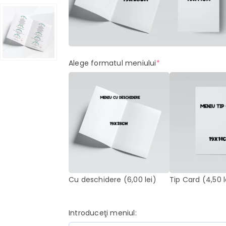
(required)
Alege formatul meniului
*
Cu deschidere
(6,00 lei)
Tip Card
(4,50 l
Introduceţi meniul: