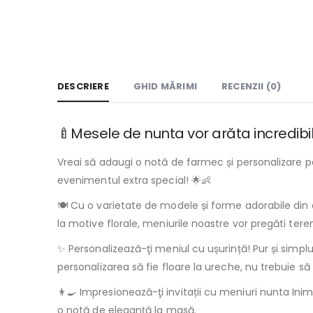
DESCRIERE
GHID MĂRIMI
RECENZII (0)
🍼Mesele de nunta vor arăta incredibil
Vreai să adaugi o notă de farmec și personalizare pet
evenimentul extra special! 🌟👶
🍽️ Cu o varietate de modele și forme adorabile din 
la motive florale, meniurile noastre vor pregăti ter
✨ Personalizează-ţi meniul cu ușurință! Pur și simplu 
personalizarea să fie floare la ureche, nu trebuie să f
👩‍🍳 Impresionează-ţi invitații cu meniuri nunta In
o notă de eleganță la masă.