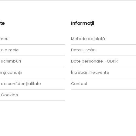
te
Informaţii
 meu
Metode de plată
ile mele
Detalii livrări
i schimburi
Date personale - GDPR
 şi condiţii
Întrebări frecvente
a de confidenţialitate
Contact
a Cookies